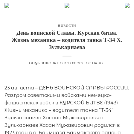
Skip
to
content
НОВОСТИ
День воинской Славы. Курская битва.
Жизнь механика – водителя танка Т-34 Х.
Зулькарнаева
ОПУБЛИКОВАНО В
23.08.2021
ОТ
DRUGI
23 августа – ДЕНЬ ВОИНСКОЙ СЛАВЫ РОССИИ.
Разгром советскими войсками немецко-
фашистских войск в КУРСКОЙ БИТВЕ (1943)
Жизнь механика – водителя танка “Т-34”
Зулькарнаева Хасана Мужавировича.
Зулькарнаев Хасан Мужавирович родился в
1923 году в д. Баймурза Баймакского района.