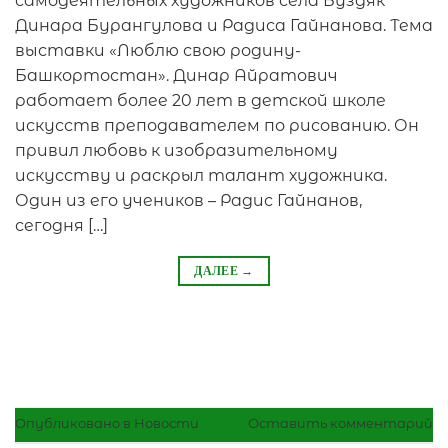
самодеятельных художников села Буздяк
Динара Бурангулова и Радиса Гайнанова. Тема
выставки «Люблю свою родину-
Башкортостан». Динар Айратович
работает более 20 лет в детской школе
искусств преподавателем по рисованию. Он
привил любовь к изобразительному
искусству и раскрыл талант художника.
Один из его учеников – Радис Гайнанов,
сегодня […]
ДАЛЕЕ
→
Опубликовано в
Новости
Оставить комментарий