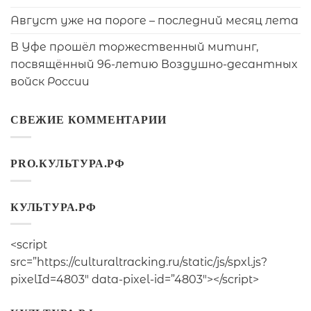
Август уже на пороге – последний месяц лета
В Уфе прошёл торжественный митинг,
посвящённый 96-летию Воздушно-десантных
войск России
СВЕЖИЕ КОММЕНТАРИИ
PRO.КУЛЬТУРА.РФ
КУЛЬТУРА.РФ
<script
src=”https://culturaltracking.ru/static/js/spxl.js?
pixelId=4803″ data-pixel-id=”4803″></script>