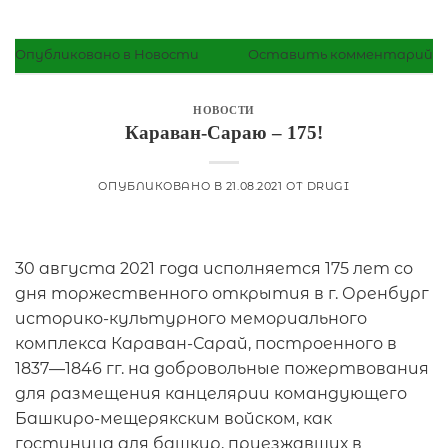
Опубликовано в
Новости
Оставить комментарий
НОВОСТИ
Караван-Сараю – 175!
ОПУБЛИКОВАНО В
21.08.2021
ОТ
DRUGI
30 августа 2021 года исполняется 175 лет со
дня торжественного открытия в г. Оренбург
историко-культурного мемориального
комплекса Караван-Сарай, построенного в
1837—1846 гг. на добровольные пожертвования
для размещения канцелярии командующего
Башкиро-мещерякским войском, как
гостиница для башкир, приезжавших в