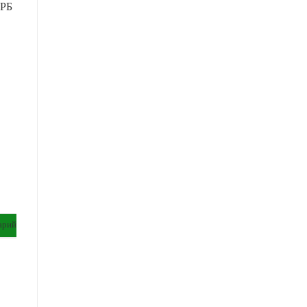
 РБ
арий