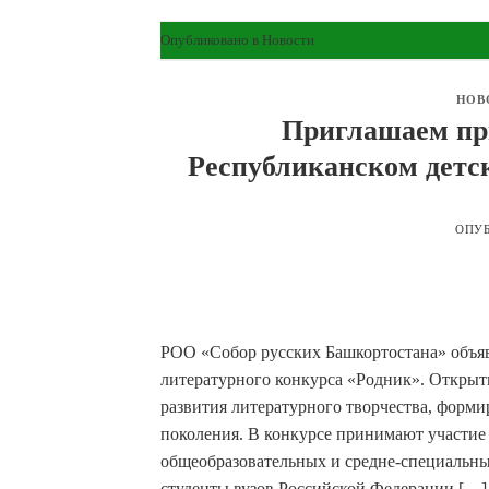
Опубликовано в
Новости
НОВ
Приглашаем пр
Республиканском детс
ОПУ
РОО «Собор русских Башкортостана» объяв
литературного конкурса «Родник». Открыт
развития литературного творчества, форм
поколения. В конкурсе принимают участи
общеобразовательных и средне-специальных
студенты вузов Российской Федерации […]