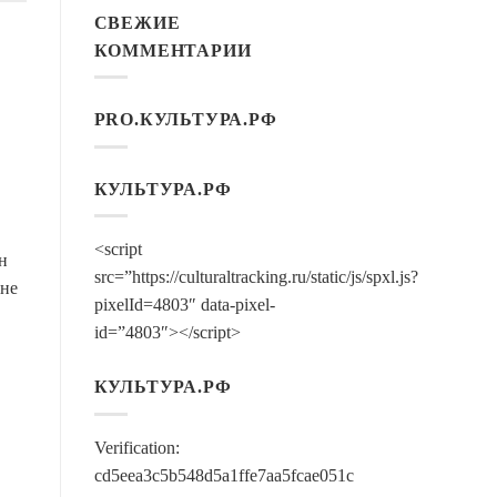
СВЕЖИЕ
КОММЕНТАРИИ
PRO.КУЛЬТУРА.РФ
КУЛЬТУРА.РФ
<script
н
src=”https://culturaltracking.ru/static/js/spxl.js?
ене
pixelId=4803″ data-pixel-
id=”4803″></script>
КУЛЬТУРА.РФ
Verification:
cd5eea3c5b548d5a1ffe7aa5fcae051c