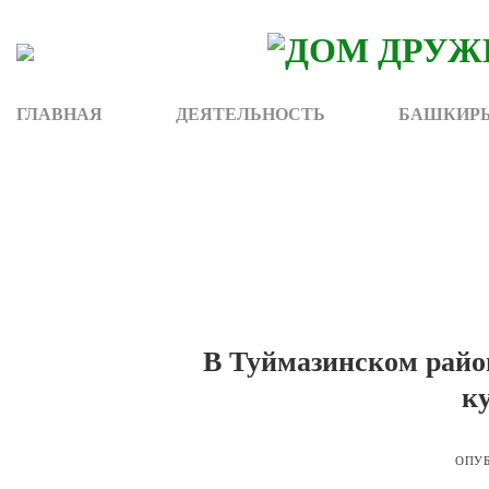
Skip
to
content
ГЛАВНАЯ
ДЕЯТЕЛЬНОСТЬ
БАШКИРЫ
В Туймазинском райо
к
ОПУ