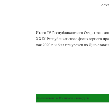
ОПУ
Итоги IV Республиканского Открытого кон
XXIX Республиканского фольклорного праз
мая 2020 г. и был приурочен ко Дню славя
Опубликовано в
Фестивали и конкурсы