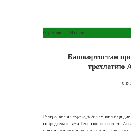
Опубликовано в
Новости
Башкортостан при
трехлетию А
ОПУ
Генеральный секретарь Ассамблеи народов
сопредседателями Генерального совета Асс
представительств организации, а также с 