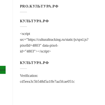
PRO.КУЛЬТУРА.РФ
КУЛЬТУРА.РФ
<script
src=”https://culturaltracking.ru/static/js/spxl.js?
pixelId=4803″ data-pixel-
id=”4803″></script>
КУЛЬТУРА.РФ
арий
Verification:
cd5eea3c5b548d5a1ffe7aa5fcae051c