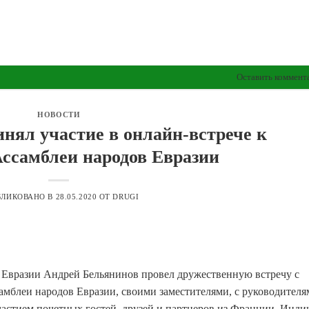
Оставить коммент
НОВОСТИ
нял участие в онлайн-встрече к
ссамблеи народов Евразии
БЛИКОВАНО В
28.05.2020
ОТ
DRUGI
 Евразии Андрей Бельянинов провел дружественную встречу с
амблеи народов Евразии, своими заместителями, с руководител
участием почетных гостей, друзей и партнеров из Франции, Инди