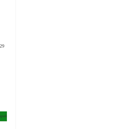
29
арий