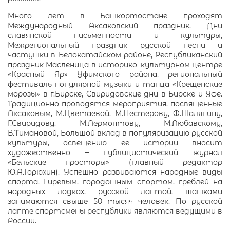
Много лет в Башкортостане проходят
Международный Аксаковский праздник, Дни
славянской письменности и культуры,
Межрегиональный праздник русской песни и
частушки в Белокатайском районе, Республиканский
праздник Масленица в историко–культурном центре
«Красный Яр» Уфимского района, региональный
фестиваль популярной музыки и танца «Крещенские
морозы» в г.Бирске, Свиридовские дни в Бирске и Уфе.
Традиционно проводятся мероприятия, посвящённые
Аксаковым, М.Цветаевой, М.Нестерову, Ф.Шаляпину,
Г.Свиридову. М.Лермонтову, М.Любавскому,
В.Тимановой, Большой вклад в популяризацию русской
культуры, освещению её истории вносит
художественно – публицистический журнал
«Бельские просторы» (главный редактор
Ю.А.Горюхин). Успешно развиваются народные виды
спорта. Гиревым, городошным спортом, греблей на
народных лодках, русской лаптой, шашками
занимаются свыше 50 тысяч человек. По русской
лапте спортсмены республики являются ведущими в
России.