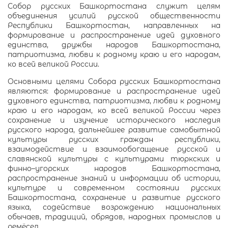
Собор русских Башкортостана служит целям
объединения усилий русской общественности
Республики Башкортостан, направленных на
формирование и распространение идей духовного
единства, дружбы народов Башкортостана,
патриотизма, любви к родному краю и его народам,
ко всей великой России.
Основными целями Собора русских Башкортостана
являются: формирование и распространение идей
духовного единства, патриотизма, любви к родному
краю и его народам, ко всей великой России через
сохранение и изучение исторического наследия
русского народа, дальнейшее развитие самобытной
культуры русских граждан республики,
взаимодействие и взаимообогащение русской и
славянской культуры с культурами тюркских и
финно–угорских народов Башкортостана,
распространение знаний и информации об истории,
культуре и современном состоянии русских
Башкортостана, сохранение и развитие русского
языка, содействие возрождению национальных
обычаев, традиций, обрядов, народных промыслов и
ремёсел.