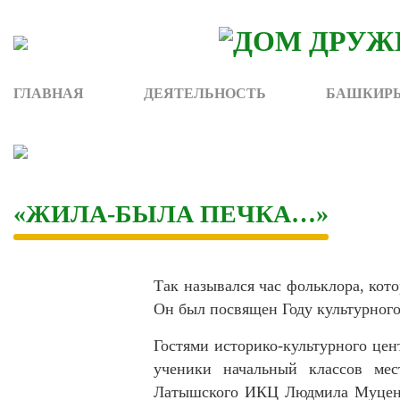
Skip
to
content
ГЛАВНАЯ
ДЕЯТЕЛЬНОСТЬ
БАШКИРЫ
«ЖИЛА-БЫЛА ПЕЧКА…»
Так назывался час фольклора, кот
Он был посвящен Году культурного
Гостями историко-культурного цен
ученики начальный классов ме
Латышского ИКЦ Людмила Муценэк