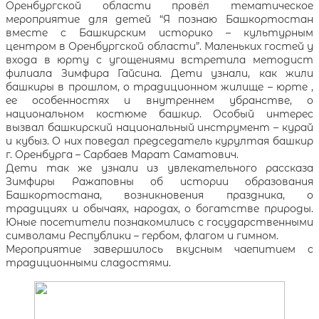
Оренбургской области провёл тематическое
мероприятие для детей “Я познаю Башкортостан
вместе с Башкирским историко – культурным
центром в Оренбургской области”. Маленьких гостей у
входа в юрту с угощениями встретила методист
филиала Зимфира Гайсина. Дети узнали, как жили
башкиры в прошлом, о традиционном жилище – юрте ,
ее особенностях и внутреннем убранстве, о
национальном костюме башкир. Особый интерес
вызвал башкирский национальный инструмент – курай
и кубыз. О них поведал председатель курултая башкир
г. Оренбурга – Сарбаев Марат Саматович.
Дети так же узнали из увлекательного рассказа
Зимфиры Ражаповны об истории образования
Башкортостана, возникновения праздника, о
традициях и обычаях, народах, о богатстве природы.
Юные посетители познакомились с государственными
символами Республики – гербом, флагом и гимном.
Мероприятие завершилось вкусным чаепитием с
традиционными сладостями.