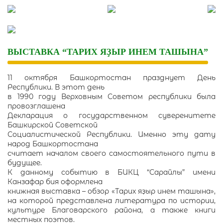
Skip
to
content
ВЫСТАВКА “ТАРИХ ЯҘЫР ИНЕМ ТАШЫНА”
11 октября Башкортостан празднует День
Республики. В этот день
в 1990 году Верховным Советом республики была
провозглашена
Декларация о государственном суверенитете
Башкирской Советской
Социалистической Республики. Именно эту дату
народ Башкортостана
считает началом своего самостоятельного пути в
будущее.
К данному событию в БИКЦ “Сарайлы” имени
Канзафар бия оформлена
книжная выставка – обзор «Тарих яҙыр инем ташына»,
на которой представлена литература по истории,
культуре Благоварского района, а также книги
местных поэтов.