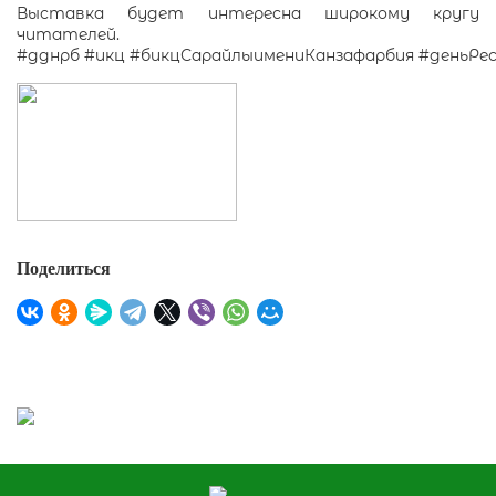
Выставка будет интересна широкому кругу
читателей.
#дднрб
#икц
#бикцСарайлыимениКанзафарбия
#деньРе
Поделиться