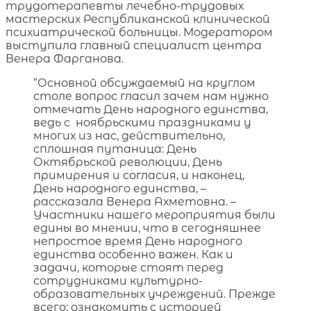
трудотерапевты лечебно-трудовых
мастерских Республиканской клинической
психиатрической больницы. Модератором
выступила главный специалист центра
Венера Фарганова.
“Основной обсуждаемый на круглом
столе вопрос гласил зачем нам нужно
отмечать День народного единства,
ведь с ноябрьскими праздниками у
многих из нас, действительно,
сплошная путаница: День
Октябрьской революции, День
примирения и согласия, и наконец,
День народного единства, –
рассказала Венера Ахметовна. –
Участники нашего мероприятия были
едины во мнении, что в сегодняшнее
непростое время День народного
единства особенно важен. Как и
задачи, которые стоят перед
сотрудниками культурно-
образовательных учреждений. Прежде
всего: ознакомить с историей