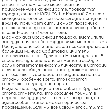
страны. О том какие мероприятия,
приуроченные к данной дате, проводятся
традиционно в МОБУ СОШ с.Красный Яр, и как
молодое поколение, которое сегодня вступает
в жизнь, понимает суть и смысл праздника
рассказала завуч по воспитательной работе
школы Марина Ахметзянова.
В рамках дискуссионной площадки выступили
заведующая лечебно-трудовыми мастерскими
Республиканской клинической психиатрической
больницы Мунира Сабитова и учитель
начальных классов Гульнара Нигматуллина. В
своих выступлениях они отметили особую
роль и ответственность личности в истории
и выразили общее пожелание: уважительно
относиться к истории и традициям нашей
страны, особенно всего, что касается
советского периода истории.
Модератор, подведя итоги работы Круглого
стола, отметила, что россияне поймут в
недалеком будущем значение праздника, но
здесь особенно значимо историческое
просвещение. Если мы все усвоим его суть, то