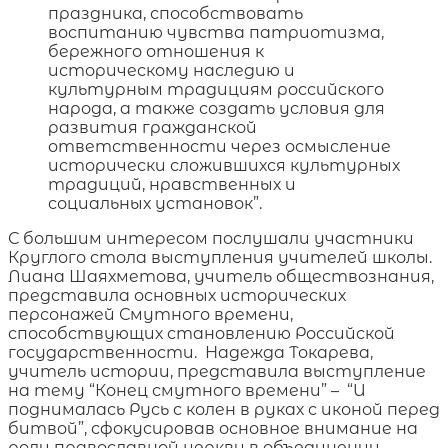
праздника, способствовать
воспитанию чувства патриотизма,
бережного отношения к
историческому наследию и
культурным традициям российского
народа, а также создать условия для
развития гражданской
ответственности через осмысление
исторически сложившихся культурных
традиций, нравственных и
социальных установок”.
С большим интересом послушали участники
Круглого стола выступления учителей школы.
Лиана Шаяхметова, учитель обществознания,
представила основных исторических
персонажей Смутного времени,
способствующих становлению Российской
государственности. Надежда Токарева,
учитель истории, представила выступление
на тему “Конец смутного времени” – “И
поднималась Русь с колен в руках с иконой перед
битвой”, сфокусировав основное внимание на
роли православной церкви в объединении