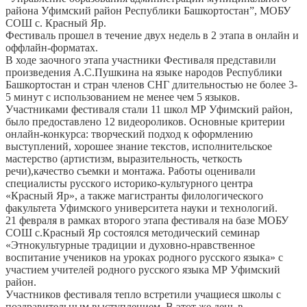
района Уфимский район Республики Башкортостан”, МОБУ
СОШ с. Красный Яр.
Фестиваль прошел в течение двух недель в 2 этапа в онлайн и
оффлайн-форматах.
В ходе заочного этапа участники Фестиваля представили
произведения А.С.Пушкина на языке народов Республики
Башкортостан и стран членов СНГ длительностью не более 3-
5 минут с использованием не менее чем 5 языков.
Участниками фестиваля стали 11 школ МР Уфимский район,
было предоставлено 12 видеороликов. Основные критерии
онлайн-конкурса: творческий подход к оформлению
выступлений, хорошее знание текстов, исполнительское
мастерство (артистизм, выразительность, четкость
речи),качество съемки и монтажа. Работы оценивали
специалисты русского историко-культурного центра
«Красный Яр», а также магистранты филологического
факультета Уфимского университета науки и технологий.
21 февраля в рамках второго этапа фестиваля на базе МОБУ
СОШ с.Красный Яр состоялся методический семинар
«Этнокультурные традиции и духовно-нравственное
воспитание учеников на уроках родного русского языка» с
участием учителей родного русского языка МР Уфимский
район.
Участников фестиваля тепло встретили учащиеся школы с
поздравительным выступлением. В этот же день в