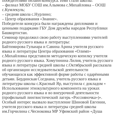
победителями онлайн-конкурса. Ими стали школы:
– филиал МОБУ СОШ им.Алымова с.Михайловка – ООШ
с.Кумлекуль;
– средняя школа с.Нурлино;
– Центр образования «Знание».
Победители конкурса были награждены дипломами и
ценными подарками ГБУ Дом дружбы народов Республики
Башкортостан.
Семинар продолжил свою работу выступлениями учителей
родного русского языка и литературы:
Байтимирова Гульнара и Савина Арина учителя русского
языка и литературы Центра образования «Олимп»
с.Михайловка представили методическую копилку учителя
родного русского языка. Хомутинина Лилия, учитель русского
языка и литературы средней школы с.Октябрьский рассказала
об организации исследовательской деятельности
обучающихся как эффективной форме работы с одарёнными
детьми. Бердинская Согдиана, учитель русского языка и
литературы школы с.Красный Яр, выступила с докладом «
Использование этнокультурного компонента на уроках
родного русского языка и во внеурочной деятельности
(профильный лингвистический лагерь «Россияночка»)».
Особый интерес вызвало выступление Шиновой Евгении,
учителя русского языка и литературы средней школы
им.Горчилина с.Чесноковка МР Уфимский район «Душа