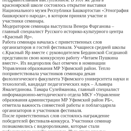
красноярской школе состоялось открытие выставки
Национального музея Республики Башкортостан «Этнография
башкирского народа», в котором приняли участие и
участники семинара.
Модератором семинара выступила Венера Фарганова –
главный специалист Русского историко-культурного центра
«Красный Яр».
Работа семинара началась с приветственных слов
организаторов и гостей фестиваля. Учащиеся средней школы
с.Красный Яр вместе с руководителем Бердинской Согдианой
представили свою конкурсную работу «Читаем Пушкина
вместе». Их видеоролик был отмечен в номинации
Управления образования МР Уфимский район. Тепло
поприветствовала участников семинара декан
филологического факультета Уфимского университета науки и
технологий, кандидат педагогических наук – Альмира
Ямалетдинова. Тамара Сулейманова, главный специалист
информационно-методического отдела МКУ «Управление
образования администрации МР Уфимский район РБ»,
отметила важность совместной работы и поблагодарила
организаторов и участников фестиваля.
После приветственных слов состоялось награждение
победителей фестиваля-конкурса. Участники семинар
познакомились с видеороликами, которые стали