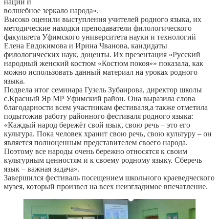
нации и
волшебное зеркало народа».
Высоко оценили выступления учителей родного языка, их
методические находки преподаватели филологического
факультета Уфимского университета науки и технологий
Елена Евдокимова и Ирина Чванова, кандидаты
филологических наук, доценты. Их презентация «Русский
народный женский костюм «Костюм покоя»» показала, как
можно использовать данный материал на уроках родного
языка.
Подвела итог семинара Гузель Зубаирова, директор школы
с.Красный Яр МР Уфимский район. Она выразила слова
благодарности всем участникам фестиваля,а также отметила
подытожив работу районного фестиваля родного языка:
«Каждый народ бережёт свой язык, свою речь – это его
культура. Пока человек хранит свою речь, свою культуру – он
является полноценным представителем своего народа.
Поэтому все народы очень бережно относятся к своим
культурным ценностям и к своему родному языку. Сберечь
язык – важная задача».
Завершился фестиваль посещением школьного краеведческого
музея, который произвел на всех неизгладимое впечатление.