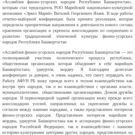
«Ассамблея финно-угорских народов Республики Башкортостан»,
которым стал председатель РОО Марийской национально-культурной
автономии «Эрвел Марий» Виталий Георгиевич Ялаев. В ходе работы
отчетно-выборной конференции была принята резолюция, которая
определила приоритетные направления в деятельности нового состава
правления организации и укрепила консолидацию по сохранению и
развитию традиционной этнической культуры финно-угорских
народов Республики Башкортостан.
«Ассамблея финно-угорских народов Республики Башкортостан — это
полноправный участник политического процесса республики,
общественная организация, которая объединяет в себе марийцев
Башкортостана, удмуртов, мордву. Я благодарен делегатам
конференции за доверие, и очень надеюсь, что смогу оправдать его.
Работу АФУН РБ вижу прежде всего в тесном взаимодействии как
внутри трех народов, так и во взаимодействии с органами власти,
муниципалитетами, общественными организациями, Домом дружбы
народов. И первоочередной задачей организации вижу прежде всего
консолидацию усилий, направленных на укрепление дружбы и
согласия между нашими народами, а также представление интересов
финно-угорских народов. Представление интересов марийцев и
мордвы, удмуртов Башкортостана как в ассоциации финно-угорских
народов Российской Федерации, так и взаимодействие с нашими
историко-культурными центрами других народов, представленных на