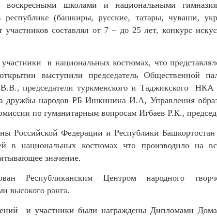
и, воскресными школами и национальными гимназия
республике (башкиры, русские, татары, чуваши, укр
т участников составлял от 7 – до 25 лет, конкурс иску
 участники в национальных костюмах, что представлял
открытии выступили председатель Общественной пал
В.В., председатели туркменского и Таджикского НКА
а дружбы народов РБ Ишкинина И.А, Управления образ
Комиссии по гуманитарным вопросам Игбаев Р.К., предс
ны Российской Федерации и Республики Башкортостан 
ей в национальных костюмах что производило на вс
питывающее значение.
ван Республиканским Центром народного творч
и высокого ранга.
ений и участники были награждены Дипломами Дома