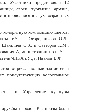
ми. Участники представляли 12
аинцы, евреи, туркмены, армяне,
сств проводился в двух возрастных
о колоритную композицию цветов,
аты .г.Уфа Огородникова О.Л.,
 Шанглиев С.Х. и Сатторов К.М.,
ования Администрации г.о.г. Уфа
едатель ЧНКА г.Уфы Иванов В.Ф.
стоя встречал полный зал детей и
ех присутствующих колоссальное
ества и Управление культуры
 дружбы народов РБ, призы были