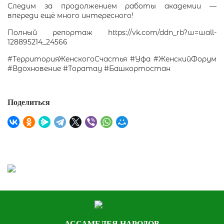
Следим за продолжением работы академии —
впереди ещё много интересного!
Полный репортаж https://vk.com/ddn_rb?w=wall-
128895214_24566
#ТерриторияЖенскогоСчастья
#Уфа
#ЖенскийФорум
#Вдохновение
#Торатау
#Башкортостан
Поделиться
АССАМБЛЕЯ НАРОДОВ