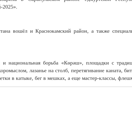
-2025».
стана вошёл и Краснокамский район, а также специали
и и национальная борьба «Көрәш», площадки с тради
 коромыслом, лазанье на столб, перетягивание каната, би
етки в катыке, бег в мешках, а еще мастер-классы, флеш