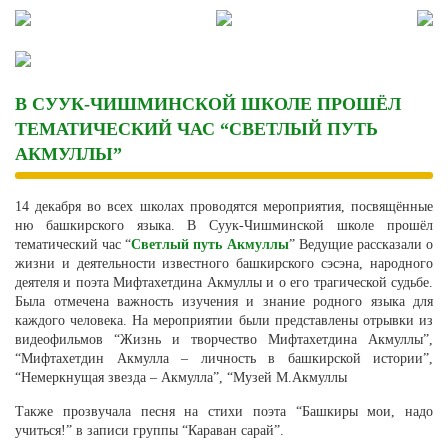
Skip
to
content
В СУУК-ЧИШМИНСКОЙ ШКОЛЕ ПРОШЁЛ
ТЕМАТИЧЕСКИЙ ЧАС “СВЕТЛЫЙ ПУТЬ
АКМУЛЛЫ”
14 декабря во всех школах проводятся мероприятия, посвящённые
ню башкирского языка. В Суук-Чишминской школе прошёл
тематический час “
Светлый путь Акмуллы
” Ведущие рассказали о
жизни и деятельности известного башкирского сэсэна, народного
деятеля и поэта Мифтахетдина Акмуллы и о его трагической судьбе.
Была отмечена важность изучения и знание родного языка для
каждого человека. На мероприятии были представлены отрывки из
видеофильмов “Жизнь и творчество Мифтахетдина Акмуллы”,
“Мифтахетдин Акмулла – личность в башкирской истории”,
“Немеркнущая звезда – Акмулла”, “Музей М.Акмуллы
Также прозвучала песня на стихи поэта “Башкиры мои, надо
учиться!” в записи группы “Караван сарай”.