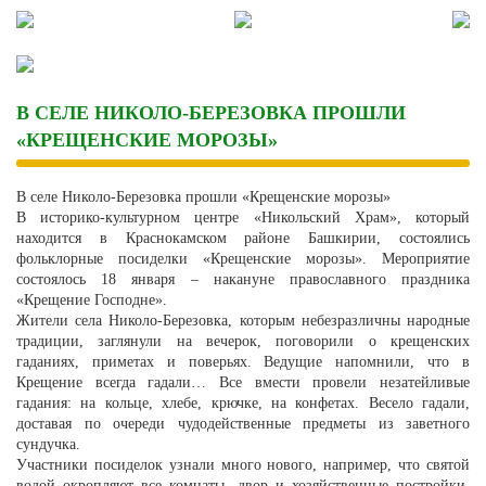
Skip
to
content
В СЕЛЕ НИКОЛО-БЕРЕЗОВКА ПРОШЛИ
«КРЕЩЕНСКИЕ МОРОЗЫ»
В селе Николо-Березовка прошли «Крещенские морозы»
В историко-культурном центре «Никольский Храм», который
находится в Краснокамском районе Башкирии, состоялись
фольклорные посиделки «Крещенские морозы». Мероприятие
состоялось 18 января – накануне православного праздника
«Крещение Господне».
Жители села Николо-Березовка, которым небезразличны народные
традиции, заглянули на вечерок, поговорили о крещенских
гаданиях, приметах и поверьях. Ведущие напомнили, что в
Крещение всегда гадали… Все вмести провели незатейливые
гадания: на кольце, хлебе, крючке, на конфетах. Весело гадали,
доставая по очереди чудодейственные предметы из заветного
сундучка.
Участники посиделок узнали много нового, например, что святой
водой окропляют все комнаты, двор и хозяйственные постройки,