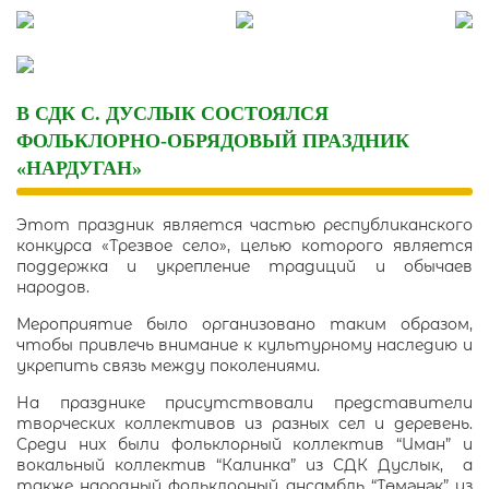
Skip
to
content
В СДК С. ДУСЛЫК СОСТОЯЛСЯ
ФОЛЬКЛОРНО-ОБРЯДОВЫЙ ПРАЗДНИК
«НАРДУГАН»
Этот праздник является частью республиканского
конкурса «Трезвое село», целью которого является
поддержка и укрепление традиций и обычаев
народов.
Мероприятие было организовано таким образом,
чтобы привлечь внимание к культурному наследию и
укрепить связь между поколениями.
На празднике присутствовали представители
творческих коллективов из разных сел и деревень.
Среди них были фольклорный коллектив “Иман” и
вокальный коллектив “Калинка” из СДК Дуслык, а
также народный фольклорный ансамбль “Төмәнәк” из