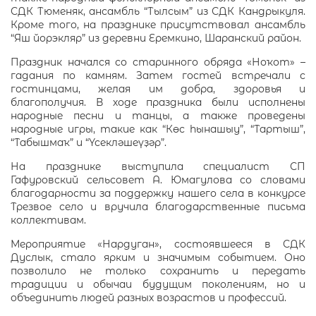
СДК Тюменяк, ансамбль “Тылсым” из СДК Кандрыкуля.
Кроме того, на празднике присутствовал ансамбль
“Яш йорэкляр” из деревни Еремкино, Шаранский район.
Праздник начался со старинного обряда «Ноҡот» –
гадания по камням. Затем гостей встречали с
гостинцами, желая им добра, здоровья и
благополучия. В ходе праздника были исполнены
народные песни и танцы, а также проведены
народные игры, такие как “Көс һынашыу”, “Тартыш”,
“Табышмаҡ” и “Үсекләшеүҙәр”.
На празднике выступила специалист СП
Гафуровский сельсовет А. Юмагулова со словами
благодарности за поддержку нашего села в конкурсе
Трезвое село и вручила благодарственные письма
коллективам.
Мероприятие «Нардуган», состоявшееся в СДК
Дуслык, стало ярким и значимым событием. Оно
позволило не только сохранить и передать
традиции и обычаи будущим поколениям, но и
объединить людей разных возрастов и профессий.