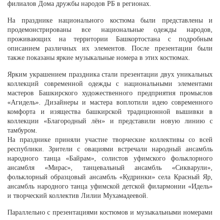
филиалов Дома дружбы народов РБ в регионах.
На празднике национального костюма были представлены и
продемонстрированы все национальные одежды народов,
проживающих на территории Башкортостана с подробным
описанием различных их элементов. После презентации были
также показаны яркие музыкальные номера в этих костюмах.
Ярким украшением праздника стали презентации двух уникальных
коллекций современной одежды с национальными элементами
мастеров Башкирского художественного предприятия промыслов
«Агидель». Дизайнеры и мастера воплотили идею современного
комфорта и изящества башкирской традиционной вышивки в
коллекции «Благородный лён» и представили новую линию с
тамбуром.
На празднике приняли участие творческие коллективы со всей
республики. Зрители с овациями встречали народный ансамбль
народного танца «Байрам», солистов уфимского фольклорного
ансамбля «Мирас», танцевальный ансамбль «Сикварули»,
фольклорный образцовый ансамбль «Кудринки» села Красный Яр,
ансамбль народного танца уфимской детской филармонии «Идель»
и творческий коллектив Лилии Мухамадеевой.
Параллельно с презентациями костюмов и музыкальными номерами