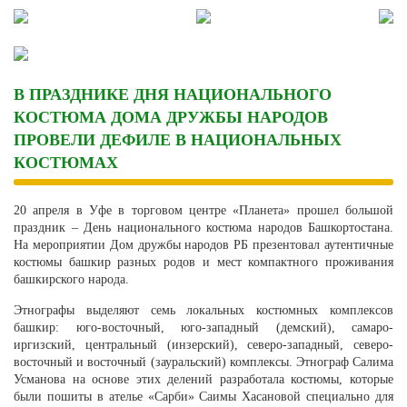
Skip
to
content
В ПРАЗДНИКЕ ДНЯ НАЦИОНАЛЬНОГО
КОСТЮМА ДОМА ДРУЖБЫ НАРОДОВ
ПРОВЕЛИ ДЕФИЛЕ В НАЦИОНАЛЬНЫХ
КОСТЮМАХ
20 апреля в Уфе в торговом центре «Планета» прошел большой
праздник – День национального костюма народов Башкортостана.
На мероприятии Дом дружбы народов РБ презентовал аутентичные
костюмы башкир разных родов и мест компактного проживания
башкирского народа.
Этнографы выделяют семь локальных костюмных комплексов
башкир: юго-восточный, юго-западный (демский), самаро-
иргизский, центральный (инзерский), северо-западный, северо-
восточный и восточный (зауральский) комплексы. Этнограф Салима
Усманова на основе этих делений разработала костюмы, которые
были пошиты в ателье «Сарби» Саимы Хасановой специально для