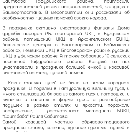
Саитбаба Гафурийского района, пригласили
представителей разных национальностей, живущих в
Башкортостане. В мероприятии они рассказали об
особенностях гусиных помочей своего народа.
В празднике активно участвовали филиалы Дома
дружбы народов РБ: татарский ИКЦ в Буздякском
районе, латышский ИКЦ в Архангельском БИКЦ,
башкирские центры в Благоварском и Баймакских
районах, немецкий ИКЦ в Благоварском районе, русский
ИКЦ в Уфимском районе. А также собрались 16 сельских
поселений Гафурийского района. Каждый из них
участвовали в празднике большой емкой и красивой
выставкой на тему гусиной помочи.
– Каких только гусей не было на этом народном
празднике! И поделки в натуральную величину гуся, и
много стилизаций, блюда из самого гуся и потрошки, и
выпечка и салаты в форме гуся… а разнообразие
подушек в разных стилях и яркости, поражали
воображение, – рассказывает методист БИКЦ
“Саитбаба” Райля Сабитова.
Самой красивой частью обрядово-трудового
праздника стало, конечно, купание гусиных тушей в