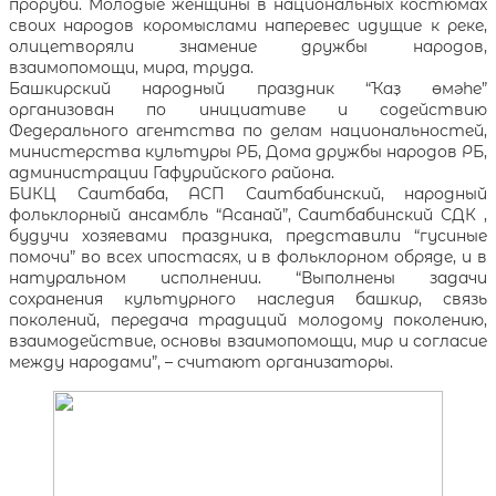
проруби. Молодые женщины в национальных костюмах
своих народов коромыслами наперевес идущие к реке,
олицетворяли знамение дружбы народов,
взаимопомощи, мира, труда.
Башкирский народный праздник “Ҡаҙ өмәһе”
организован по инициативе и содействию
Федерального агентства по делам национальностей,
министерства культуры РБ, Дома дружбы народов РБ,
администрации Гафурийского района.
БИКЦ Саитбаба, АСП Саитбабинский, народный
фольклорный ансамбль “Асанай”, Саитбабинский СДК ,
будучи хозяевами праздника, представили “гусиные
помочи” во всех ипостасях, и в фольклорном обряде, и в
натуральном исполнении. “Выполнены задачи
сохранения культурного наследия башкир, связь
поколений, передача традиций молодому поколению,
взаимодействие, основы взаимопомощи, мир и согласие
между народами”, – считают организаторы.