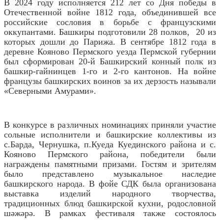
В 2024 году исполняется 212 лет со Дня победы в
Отечественной войне 1812 года, объединившей все
российские сословия в борьбе с французскими
оккупантами. Башкиры подготовили 28 полков, 20 из
которых дошли до Парижа. В сентябре 1812 года в
деревне Кояново Пермского уезда Пермской губернии
был сформирован 20-й Башкирский конный полк из
башкир-гайнинцев 1-го и 2-го кантонов. На войне
французы башкирских воинов за их дерзость называли
«Северными Амурами».
В конкурсе в различных номинациях приняли участие
сольные исполнители и башкирские коллективы из
с.Барда, Чернушка, п.Куеда Куединского района и с.
Кояново Пермского района, победители были
награждены памятными призами. Гостям и зрителям
было представлено музыкальное наследие
башкирского народа. В фойе СДК была организована
выставка изделий народного творчества,
традиционных блюд башкирской кухни, родословной
шәжәрә. В рамках фестиваля также состоялось