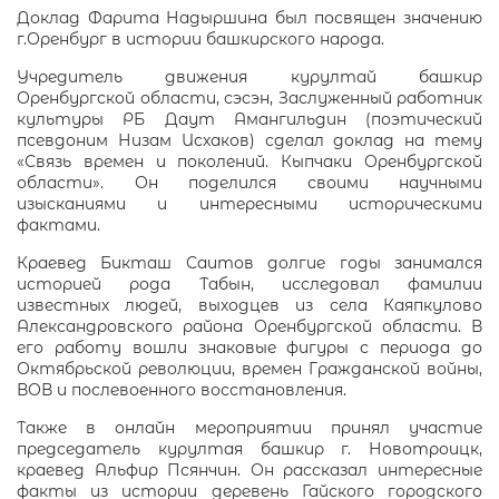
Доклад Фарита Надыршина был посвящен значению
г.Оренбург в истории башкирского народа.
Учредитель движения курултай башкир
Оренбургской области, сэсэн, Заслуженный работник
культуры РБ Даут Амангильдин (поэтический
псевдоним Низам Исхаков) сделал доклад на тему
«Связь времен и поколений. Кыпчаки Оренбургской
области». Он поделился своими научными
изысканиями и интересными историческими
фактами.
Краевед Бикташ Саитов долгие годы занимался
историей рода Табын, исследовал фамилии
известных людей, выходцев из села Каяпкулово
Александровского района Оренбургской области. В
его работу вошли знаковые фигуры с периода до
Октябрьской революции, времен Гражданской войны,
ВОВ и послевоенного восстановления.
Также в онлайн мероприятии принял участие
председатель курултая башкир г. Новотроицк,
краевед Альфир Псянчин. Он рассказал интересные
факты из истории деревень Гайского городского