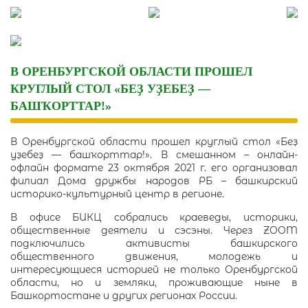
Skip
to
content
В ОРЕНБУРГСКОЙ ОБЛАСТИ ПРОШЕЛ
КРУГЛЫЙ СТОЛ «БЕҘ УҘЕБЕҘ —
БАШҠОРТТАР!»
В Оренбургской области прошел круглый стол «Беҙ
уҙебеҙ — башҡорттар!». В смешанном – онлайн-
офлайн формате 23 октября 2021 г. его организовал
филиал Дома дружбы народов РБ – башкирский
историко-культурный центр в регионе.
В офисе БИКЦ собрались краеведы, историки,
общественные деятели и сэсэны. Через ZOOM
подключились активисты башкирского
общественного движения, молодежь и
интересующиеся историей не только Оренбургской
области, но и земляки, проживающие ныне в
Башкортостане и других регионах России.