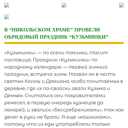
Skip
to
content
В “НИКОЛЬСКОМ ХРАМЕ” ПРОВЕЛИ
ОБРЯДОВЫЙ ПРАЗДНИК “КУЗЬМИНКИ”
«Кузьминки» — по осени поминки, гласит
пословица. Праздник «Кузьминки» по
народному календарю — первый зимний
праздник, встреча зимы. Назван он в честь
святых Космы и Дамиана, особо почитаемых в
деревне, где их по-свойски звали Кузьма и
Демьян. Считались они покровителями
ремесел, в первую очередь кузнецов да
лекарей, и звались «бессребрениками», так как
денег в руки не брали. А еще «кашниками»,
потому что из еды употребляли только