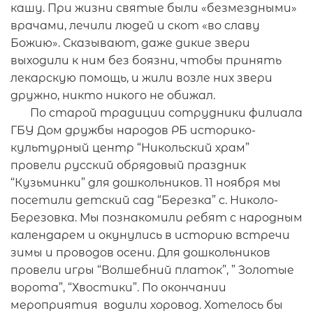
кашу. При жизни святые были «безмездными»
врачами, лечили людей и скот «во славу
Божию». Сказывают, даже дикие звери
выходили к ним без боязни, чтобы принять
лекарскую помощь, и жили возле них звери
дружно, никто никого не обижал.
По старой традиции сотрудники филиала
ГБУ Дом дружбы народов РБ историко-
культурный центр “Никольский храм”
провели русский обрядовый праздник
“Кузьминки” для дошкольников. 11 ноября мы
посетили детский сад “Березка” с. Николо-
Березовка. Мы познакомили ребят с народным
календарем и окунулись в историю встречи
зимы и проводов осени. Для дошкольников
провели игры “Волшебний платок”, ” Золотые
ворота”, “Хвостики”. По окончании
мероприятия водили хоровод. Хотелось бы