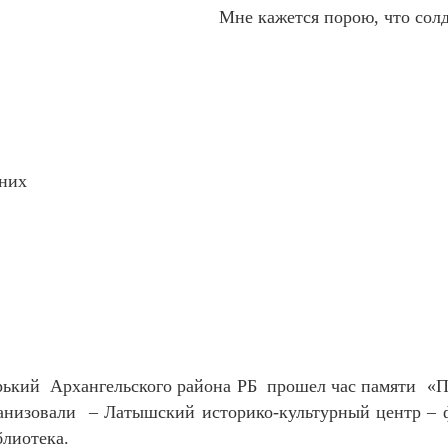
Мне кажется порою, что сол
ьних
рький Архангельского района РБ прошел час памяти «П
анизовали – Латышский историко-культурный центр – 
лиотека.