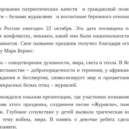
ирование патриотических качеств и гражданской пози
яти – белыми журавлями и воспитание бережного отноше
 России ежегодно 22 октября. Эта дата посвящена 
х конфликтах, неважно, какой они были национальност
Гамзатов. Свое название праздник получил благодаря е
у Марк Бернес.
ь – олицетворение духовности, мира, света и тепла. В Я
ристианстве – добропорядочности и терпения, у африка
ждения и бессмертия, символизирует мир и процветан
рекрасных белых птиц – журавлей.
овождался показом презентации, где участники познако
ми этого праздника, созданием песни «Журавли», па
и. Глубокое сочувствие у детей вызвала трагическая и
ему войны, мира. В память о девочке ребята сдела
памяти.