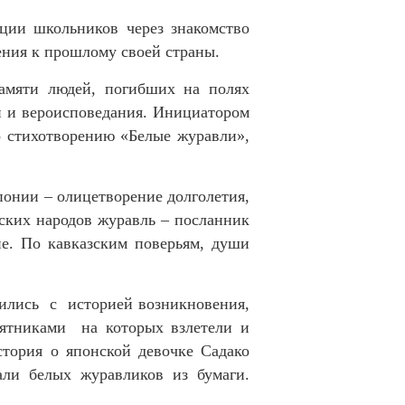
ции школьников через знакомство
ния к прошлому своей страны.
памяти людей, погибших на полях
и и вероисповедания. Инициатором
го стихотворению «Белые журавли»,
понии – олицетворение долголетия,
нских народов журавль – посланник
ие. По кавказским поверьям, души
мились с историей возникновения,
мятниками на которых взлетели и
стория о японской девочке Садако
ли белых журавликов из бумаги.