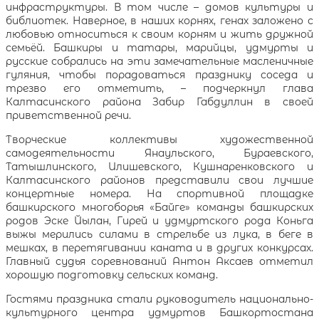
инфраструктуры. В том числе – домов культуры и
библиотек. Наверное, в наших корнях, генах заложено с
любовью относиться к своим корням и жить дружной
семьёй. Башкиры и татары, марийцы, удмурты и
русские собрались на эти замечательные масленичные
гуляния, чтобы порадоваться празднику соседа и
трезво его отметить, – подчеркнул глава
Калтасинского района Забир Габдуллин в своей
приветственной речи.
Творческие коллективы художественной
самодеятельности Янаульского, Бураевского,
Татышлинского, Илишевского, Кушнаренковского и
Калтасинского районов представили свои лучшие
концертные номера. На спортивной площадке
башкирского многоборья «Байге» команды башкирских
родов Эске Йылан, Гирей и удмуртского рода Коньга
выжы мерились силами в стрельбе из лука, в беге в
мешках, в перетягивании каната и в других конкурсах.
Главный судья соревнований Антон Аксаев отметил
хорошую подготовку сельских команд.
Гостями праздника стали руководитель национально-
культурного центра удмуртов Башкортостана