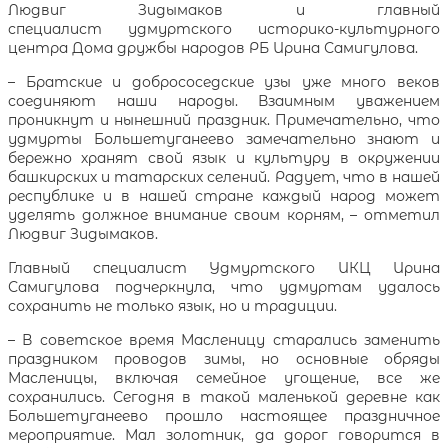
Людвиг Зидымаков и главный
специалист удмуртского историко-культурного
центра Дома дружбы народов РБ Ирина Самигулова.
– Братские и добрососедские узы уже много веков
соединяют наши народы. Взаимным уважением
проникнут и нынешний праздник. Примечательно, что
удмурты Большетуганеево замечательно знают и
бережно хранят свой язык и культуру в окружении
башкирских и татарских селений. Радует, что в нашей
республике и в нашей стране каждый народ может
уделять должное внимание своим корням, – отметил
Людвиг Зидымаков.
Главный специалист Удмуртского ИКЦ Ирина
Самигулова подчеркнула, что удмуртам удалось
сохранить не только язык, но и традиции.
– В советское время Масленицу старались заменить
праздником проводов зимы, но основные обряды
Масленицы, включая семейное угощение, все же
сохранились. Сегодня в такой маленькой деревне как
Большетуганеево прошло настоящее праздничное
мероприятие. Мал золотник, да дорог говорится в