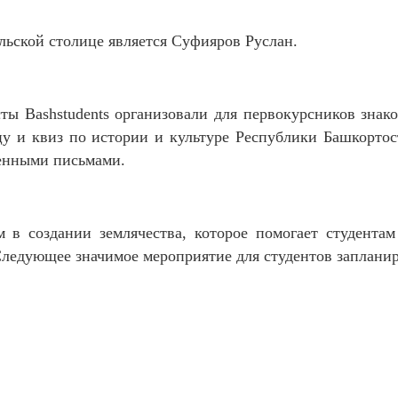
альской столице является Суфияров Руслан.
ты Bashstudents организовали для первокурсников зна
цу и квиз по истории и культуре Республики Башкорто
енными письмами.
в создании землячества, которое помогает студентам
 Следующее значимое мероприятие для студентов запланир