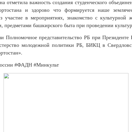
а отметила важность создания студенческого объедине
ортостана и здорово что формируется наше землячес
ез участие в мероприятиях, знакомство с культурной 
и, предметами башкирского быта при проведении культу
и Полномочное представительство РБ при Президенте 
истерство молодежной политики РБ, БИКЦ в Свердлов
ртостан».
оссии
#ФАДН
#Минкульт