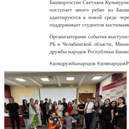
Башкортостан Светлана Кульмурзин
поступает много ребят из Башк
адаптируются к новой среде чер
поддерживает студентов костюмам
Организаторами события выступил
РБ в Челябинской области, Мин
дружбы народов Республики Башко
#домдружбынародов
#домнародовР