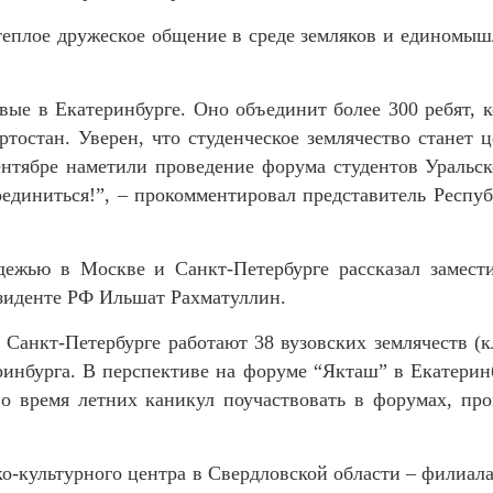
теплое дружеское общение в среде земляков и единомы
рвые в Екатеринбурге. Оно объединит более 300 ребят,
тостан. Уверен, что студенческое землячество станет
нтябре наметили проведение форума студентов Уральск
диниться!”, – прокомментировал представитель Респу
дежью в Москве и Санкт-Петербурге рассказал замести
зиденте РФ Ильшат Рахматуллин.
Санкт-Петербурге работают 38 вузовских землячеств (к
еринбурга. В перспективе на форуме “Якташ” в Екатеринб
во время летних каникул поучаствовать в форумах, пр
о-культурного центра в Свердловской области – филиа