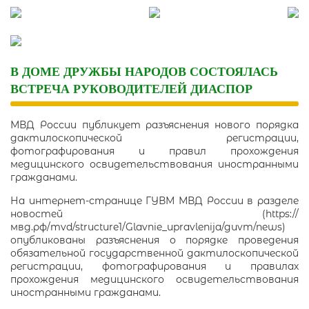
Skip
to
content
В ДОМЕ ДРУЖБЫ НАРОДОВ СОСТОЯЛАСЬ
ВСТРЕЧА РУКОВОДИТЕЛЕЙ ДИАСПОР
МВД России публикует разъяснения нового порядка
дактилоскопической регистрации,
фотографирования и правил прохождения
медицинского освидетельствования иностранными
гражданами.
На интернет-странице ГУВМ МВД России в разделе
новостей (https://
мвд.рф/mvd/structure1/Glavnie_upravlenija/guvm/news)
опубликованы разъяснения о порядке проведения
обязательной государственной дактилоскопической
регистрации, фотографирования и правилах
прохождения медицинского освидетельствования
иностранными гражданами.