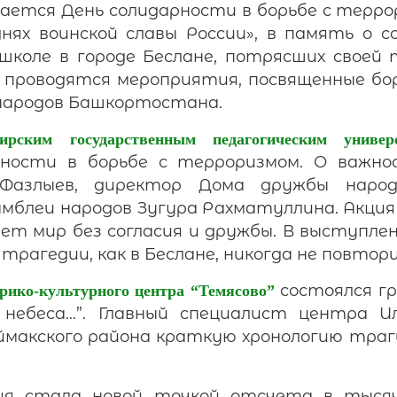
чается День солидарности в борьбе с терро
нях воинской славы России», в память о с
школе в городе Беслане, потрясших своей
 проводятся мероприятия, посвященные бо
 народов Башкортостана.
ирским государственным педагогическим универ
ности в борьбе с терроризмом. О важно
Фазлыев, директор Дома дружбы наро
мблеи народов Зугура Рахматуллина. Акци
ет мир без согласия и дружбы. В выступлен
трагедии, как в Беслане, никогда не повтор
состоялся г
рико-культурного центра “Темясово”
 небеса…”. Главный специалист центра 
ймакского района краткую хронологию траг
я стала новой точкой отсчета в тысяч