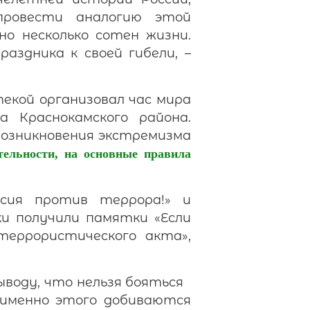
провести аналогию этой
но несколько сотен жизни.
аздника к своей гибели, –
екой организовал час мира
а Краснокамского района.
возникновения экстремизма
тельности, на основные правила
сия против террора!» и
и получили памятки «Если
террористического акта»,
ыводу, что нельзя бояться
 именно этого добиваются