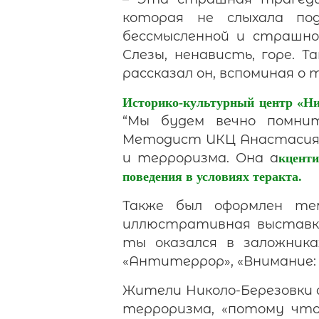
которая не слыхала по
бессмысленной и страшной
Слезы, ненависть, горе. 
рассказал он, вспоминая о
Историко-культурный центр «Н
“Мы будем вечно помнить
Методист ИКЦ Анастасия Г
и терроризма. Она а
кценти
поведения в условиях теракта.
Также был оформлен те
иллюстративная выставка
ты оказался в заложника
«Антитеррор», «Внимание:
Жители Николо-Березовки 
терроризма, «потому что