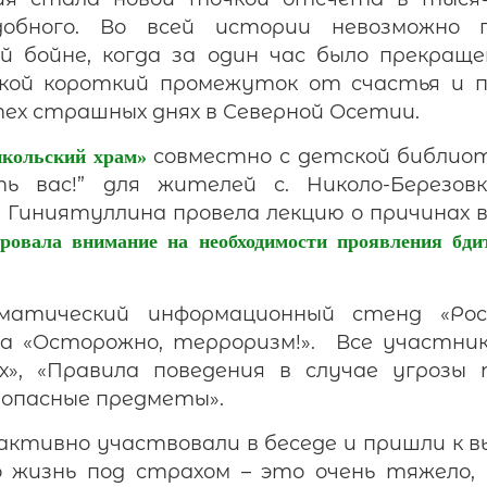
добного. Во всей истории невозможно 
 бойне, когда за один час было прекраще
Такой короткий промежуток от счастья и пр
 тех страшных днях в Северной Осетии.
совместно с детской библиот
икольский храм»
 вас!” для жителей с. Николо-Березовк
иниятуллина провела лекцию о причинах 
ровала внимание на необходимости проявления бди
матический информационный стенд «Рос
 «Осторожно, терроризм!». Все участник
х», «Правила поведения в случае угрозы 
 опасные предметы».
активно участвовали в беседе и пришли к в
 жизнь под страхом – это очень тяжело,