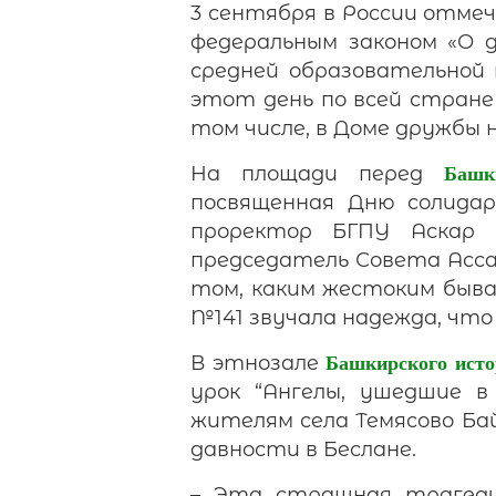
3 сентября в России отме
федеральным законом «О д
средней образовательной 
этот день по всей стране
том числе, в Доме дружбы
На площади перед
Башк
посвященная Дню солидар
проректор БГПУ Аскар 
председатель Совета Асса
том, каким жестоким быва
№141 звучала надежда, что 
В этнозале
Башкирского исто
урок “Ангелы, ушедшие в
жителям села Темясово Ба
давности в Беслане.
– Эта страшная трагеди