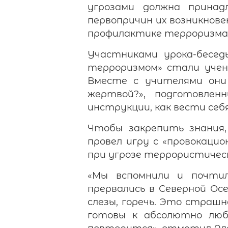
угрозами должна принад
первопричин их возникнове
профилактике терроризма 
Участниками урока-бесе
терроризмом» стали учен
Вместе с учителями они
жертвой?», подготовле
инструкции, как вести себ
Чтобы закрепить знания,
провел игру с «провокаци
при угрозе террористичес
«Мы вспомнили и почти
прервались в Северной Ос
слезы, горечь. Это страш
готовы к абсолютно люб