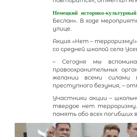
повторится», отметил Але
Немецкий историко-культурный
Беслан». В ходе мероприят
улице.
Акция «Нет – терроризму!
со средней школой села Усе
– Сегодня мы вспомин
правоохранительных орга
желании всеми силами 
преступного безумия, – о
Участники акции – школьн
твердое нет терроризму.
память обо всех погибших 