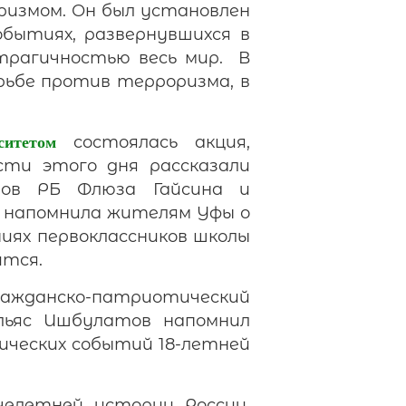
ризмом. Он был установлен
обытиях, развернувшихся в
 трагичностью весь мир. В
рьбе против терроризма, в
состоялась акция,
ситетом
сти этого дня рассказали
дов РБ Флюза Гайсина и
я напомнила жителям Уфы о
иях первоклассников школы
ится.
ражданско-патриотический
Ильяс Ишбулатов напомнил
ических событий 18-летней
елетней истории России,