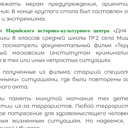
лежать мерам предупреждения, ориент
ния. В конце круглого стола был составлен
и экстремизма.
ды
«Дня 
Марийского историко-культурного центра
ики 8 классов средней школы №2 села Миш
 посмотрели документальный фильм «Терр
нный московским Институтом криминали
я в тех или иных непростых ситуациях.
 полученные из фильма, старший специа
онными» ситуациями, где были повторены о
кого акта.
ли память минутой молчания тех детей
етии из-за террористов. Любой террористи
ное потрясение для здравомыслящего челове
ым жизненным ситуациям. Но надеемся, 