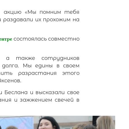
л акцию «Мы помним тебя
и раздавали их прохожим на
состоялась совместно
ентре
, а также сотрудников
 долга. Мы едины в своем
тить разрастания этого
ксенов.
 Беслана и высказали свое
ния и зажжением свечей в