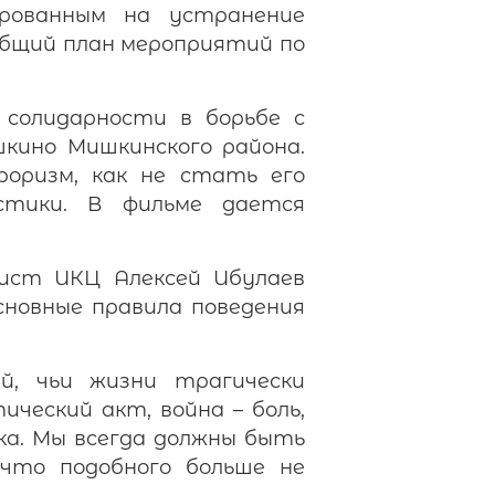
ированным на устранение
 общий план мероприятий по
солидарности в борьбе с
кино Мишкинского района.
оризм, как не стать его
стики. В фильме дается
лист ИКЦ Алексей Ибулаев
сновные правила поведения
, чьи жизни трагически
ческий акт, война – боль,
ка. Мы всегда должны быть
что подобного больше не