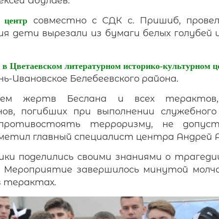
ксей Ибулаев.
совместно с СДК с. Пришиб, прове
 центр
ия дети вырезали из бумаги белых голубей 
»
в Цветаевском литературном историко-культурном ц
нь-Ивановское Белебеевского района.
аем жертв Беслана и всех терактов
нов, погибших при выполнении служебного
противостоять терроризму, не допус
тметил главный специалист центра Андрей А
ики поделились своими знаниями о трагедии
 Мероприятие завершилось минутой молча
в терактах.