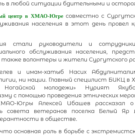
ь в любой ситуации бдительными и осторо
совместно с Сургутс
ный центр в ХМАО-Югре
уживания населения в этот день провел 
ия стали руководители и сотрудники
иального обслуживания населения, пред
а также волонтеры и жители Сургутского р
елев и имам-хатыб Насих Абдулнитали
игии, ни нации. Главный специлист БИКЦ в
 Ногайской молодежи» Нурият Якуб
му с помощью проведения этнических меро
МАО-Югры Алексей Ибашев рассказал о 
ь совета ветеранов поселка Белый Яр 
лерантности в обществе.
то основная роль в борьбе с экстремистс