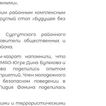
жными».
ким районным комплексным
круглый стол «Будущее без
 Сургутского районного
ставители общественных и
айона.
м-хазрат напомнили, что
 ХМАО-Югре Дина Булякова и
ова поделились опытом
приятий. Член молодежного
безопасном поведении в
Лидия Фомина поделилась
кими и террористическими