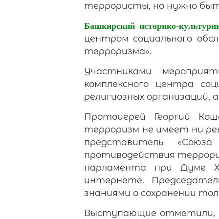
террористы, но нужно быт
Башкирский историко-культур
центром социального обсл
терроризма».
Участниками мероприят
комплексного центра соц
религиозных организаций, 
Протоиерей Георгий Кош
терроризм не имеет ни рел
представитель «Союза
противодействия террориз
парламента при Думе Х
интернете. Председател
знаниями о сохранении то
Выступающие отметили, ч