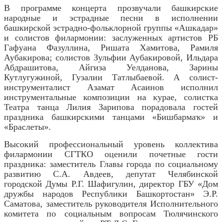
В программе концерта прозвучали башкирские
народные и эстрадные песни в исполнении
башкирской эстрадно-фольклорной группы «Ашкадар»
и солистов филармонии: заслуженных артистов РБ
Гафуана Фазуллина, Ришата Хамитова, Рамиля
Аубакирова; солистов Зульфии Аубакировой, Ильдара
Абдрашитова, Айгиза Уелданова, Зарины
Кутлугужиной, Гузалии Татлыбаевой. А солист-
инструменталист Азамат Асаинов исполнил
инструментальные композиции на курае, солистка
Театра танца Лилия Зарипова порадовала гостей
праздника башкирскими танцами «Бишбармаҡ» и
«Браслеты».
Высокий профессиональный уровень коллектива
филармонии СГТКО оценили почетные гости
праздника: заместитель Главы города по социальному
развитию С.А. Авдеев, депутат Челябинской
городской Думы Р.Г. Шафигулин, директор ГБУ «Дом
дружбы народов Республики Башкортостан» Э.Р.
Саматова, заместитель руководителя Исполнительного
комитета по социальным вопросам Тюлячинского