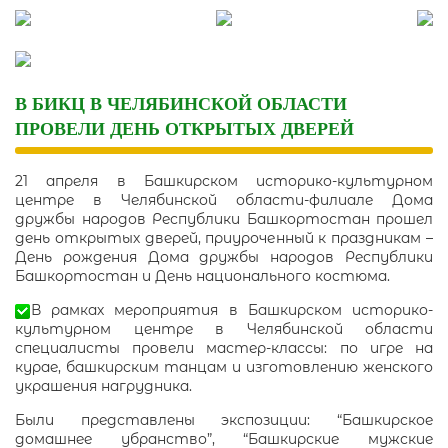
Skip
to
content
В БИКЦ В ЧЕЛЯБИНСКОЙ ОБЛАСТИ
ПРОВЕЛИ ДЕНЬ ОТКРЫТЫХ ДВЕРЕЙ
21 апреля в Башкирском историко-культурном
центре в Челябинской области-филиале Дома
дружбы народов Республики Башкортостан прошел
день открытых дверей, приуроченный к праздникам –
День рождения Дома дружбы народов Республики
Башкортостан и День национального костюма.
В рамках мероприятия в Башкирском историко-
культурном центре в Челябинской области
специалисты провели мастер-классы: по игре на
курае, башкирским танцам и изготовлению женского
украшения нагрудника.
Были представлены экспозиции: “Башкирское
домашнее убранство”, “Башкирские мужские