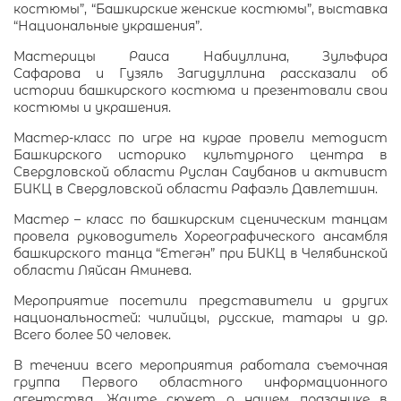
костюмы”, “Башкирские женские костюмы”, выставка
“Национальные украшения”.
Мастерицы
Раиса Набиуллина
,
Зульфира
Сафарова
и
Гузяль Загидуллина
рассказали об
истории башкирского костюма и презентовали свои
костюмы и украшения.
Мастер-класс по игре на курае провели методист
Башкирского историко культурного центра в
Свердловской области
Руслан Саубанов
и активист
БИКЦ в Свердловской области Рафаэль Давлетшин.
Мастер – класс по башкирским сценическим танцам
провела руководитель Хореографического ансамбля
башкирского танца “Етегән” при БИКЦ в Челябинской
области
Ляйсан Аминева
.
Мероприятие посетили представители и других
национальностей: чилийцы, русские, татары и др.
Всего более 50 человек.
В течении всего мероприятия работала съемочная
группа
Первого областного информационного
агентства
. Ждите сюжет о нашем празднике в