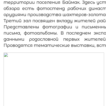
территории поселения Баймак. Здесь уст
обзора есть фотостенд рабочих династ
орудиями производства шахтеров-золота
Третий зал посвящен вкладу жителей рай
Представлены фотографии и письменные
письма, фотоальбомы. В последнем экс
данными родословной первых жителей 
Проводятся тематические выставки, встр