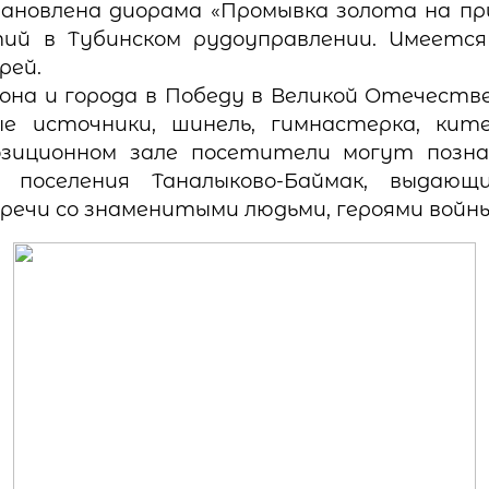
ановлена диорама «Промывка золота на при
ий в Тубинском рудоуправлении. Имеется
рей.
она и города в Победу в Великой Отечестве
 источники, шинель, гимнастерка, кител
позиционном зале посетители могут позн
поселения Таналыково-Баймак, выдающи
ечи со знаменитыми людьми, героями войны