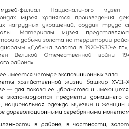
музей-ф
илиал Национального музея Р
ндах музея хранятся произведения дек
ких нагрудных украшений, орудия труда 
иалы. Материалы музея представляют
сторию добычи золота на территории райо
диорамы «Добыча золота в 1920–1930-е гг.»
 Великой Отечественной войны 1941–
го района».
ее имеется четыре экспозиционных зала.
еты хозяйственной жизни башкир XVII–XI
зе — для показа ее убранства и имеющихс
же экспонируются предметы домашнего об
), национальная одежда мужчин и женщин 
ое дореволюционными серебряными монетам
ленности в районе, в частности, золот