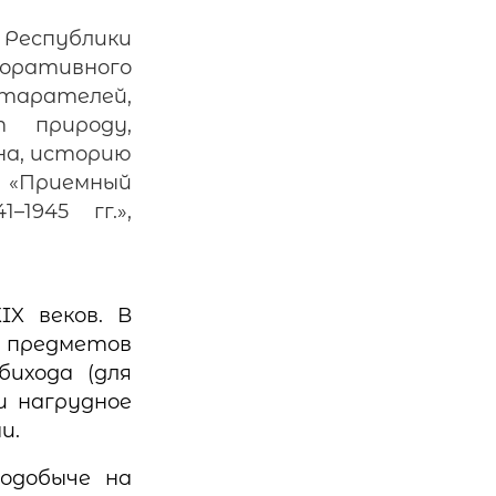
еспублики
оративного
старателей,
 природу,
на, историю
, «Приемный
1945 гг.»,
X веков. В
я предметов
ихода (для
и нагрудное
и.
одобыче на