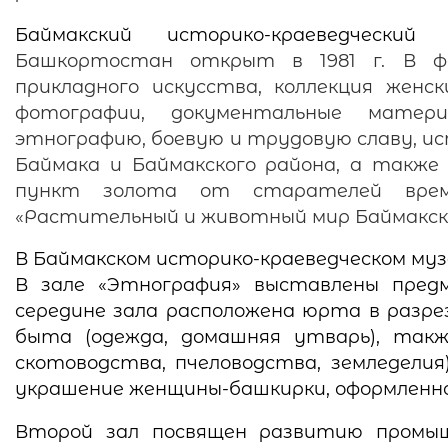
Баймакский историко-краеведческий 
Башкортостан открыт в 1981 г. В фо
прикладного искусства, коллекция женс
фотографии, документальные матер
этнографию, боевую и трудовую славу, и
Баймака и Баймакского района, а также 
пункт золота от старателей времен
«Растительный и животный мир Баймакско
В Баймакском историко-краеведческом муз
В зале «Этнография» выставлены предм
середине зала расположена юрта в разре
быта (одежда, домашняя утварь), так
скотоводства, пчеловодства, земледелия
украшение женщины-башкирки, оформленн
Второй зал посвящен развитию промыш