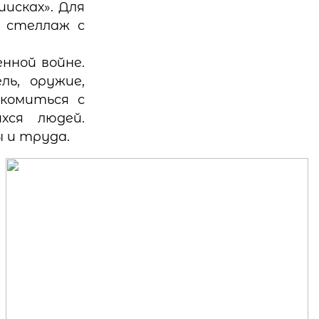
исках». Для
 стеллаж с
нной войне.
ь, оружие,
акомиться с
хся людей.
 и труда.