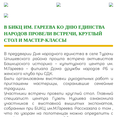
Skip
to
content
В БИКЦ ИМ. ГАРЕЕВА КО ДНЮ ЕДИНСТВА
НАРОДОВ ПРОВЕЛИ ВСТРЕЧИ, КРУГЛЫЙ
СТОЛ И МАСТЕР-КЛАССЫ
В преддверии Дня народного единства в селе Турачи
Илишевского района прошла встреча активистов
Башкирского историко – культурного центра им.
М.Гареева – филиала Дома дружбы народов РБ и
женского клуба при СДК.
Были организованы выставки рукодельных работ и
приглашены мастерицы, сохранившие семейные
традиции.
Участники встречи провели круглый стол. Главный
специалист центра Гузель Нуриева ознакомила
участников с выставкой вышитых экспонатов,
собранных при БИКЦ им.М.Гареева. Рассказала о том ,
что по узорам на полотенцах можно определить с