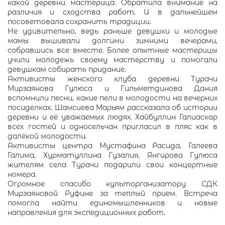
какой деревни мастерица. Обратила внимание на
различия и сходства работ. И в дальнейшем
посоветовала сохранить традиции.
Не удивительно, ведь раньше девушки и молодые
мамы вышивали долгими зимними вечерами,
собравшись все вместе. Более опытные мастерицы
учили молодежь своему мастерству и помогали
девушкам собирать придание.
Активисты женского клуба деревни Турачи
Мирзаянова Гулюса и Гильметдинова Дания
вспомнили песни, какие пели в молодости на вечерних
посиделках. Шамсиева Марьям рассказала об истории
деревни и её уважаемых людях. Хайбуллин Галиаскар
всех гостей и односельчан пригласил в пляс как в
далёкой молодости.
Активисты центра Мустафина Расида, Галеева
Галима, Хурматуллина Гузалия, Янгирова Гулюса
жителям села Турачи подарили свои концертные
номера.
Огромное спасибо культорганизатору СДК
Мирзаяновой Руфине за теплый прием. Встреча
помогла найти единомышленников и новые
направления для экспедиционных работ.