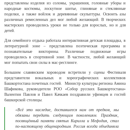
представлены изделия из соломы, украшения, головные уборы и
народные костюмы, лоскутное шитье, глиняные и стеклянные
поделки, а также войлок и деревянные скульптуры. Освоить азы
различных ремесленных дел мог любой желающий. В творческих
мастерских проводились уроки не только для взрослых, но и для
детей.
Для семейного отдыха работала интерактивная детская площадка, в
литературной зоне – представлена поэтическая программа и
познавательные викторины. Различные подвижные игры
проводились в спортивной зоне. В частности, любой желающий
мог попытать свои силы в мас-рестлинге.
Большим славянским хороводом встретили у сцены Фестиваля
представители вокальных и хореографических коллективов
Башкортостана почетных гостей. Министр культуры региона Амина
Шафикова, руководители РОО «Собор русских Башкортостана»
Валентин Павлов и Павел Качкаев поздравили уфимцев и гостей
башкирской столицы.
«Всё это наследие, доставшееся нам от предков, мы
обязаны передать следующим поколениям. Праздник,
посвящённый памяти святых Кирилла и Мефодия, стал
по-настоящему общенародным. Россия всегда объединяла