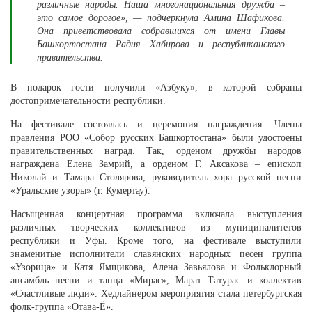
различные народы. Наша многонациональная дружба –
это самое дорогое», — подчеркнула Амина Шафикова.
Она приветствовала собравшихся от имени Главы
Башкортостана Радия Хабирова и республиканского
правительства.
В подарок гости получили «Азбуку», в которой собраны
достопримечательности республики.
На фестивале состоялась и церемония награждения. Члены
правления РОО «Собор русских Башкортостана» были удостоены
правительственных наград. Так, орденом дружбы народов
награждена Елена Замрий, а орденом Г. Аксакова – епископ
Николай и Тамара Столярова, руководитель хора русской песни
«Уральские узоры» (г. Кумертау).
Насыщенная концертная программа включала выступления
различных творческих коллективов из муниципалитетов
республики и Уфы. Кроме того, на фестивале выступили
знаменитые исполнители славянских народных песен группа
«Узорица» и Катя Ямщикова, Алена Завьялова и Фольклорный
ансамбль песни и танца «Мирас», Марат Татурас и коллектив
«Счастливые люди». Хедлайнером мероприятия стала петербургская
фолк-группа «Отава-Ё».