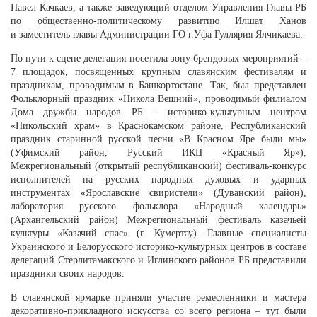
Павел Качкаев, а также заведующий отделом Управления Главы РБ
по общественно-политическому развитию Илшат Ханов
и заместитель главы Администрации ГО г.Уфа Гуллярия Ялчикаева.
По пути к сцене делегация посетила зону брендовых мероприятий –
7 площадок, посвященных крупным славянским фестивалям и
праздникам, проводимым в Башкортостане. Так, был представлен
Фольклорный праздник «Никола Вешний», проводимый филиалом
Дома дружбы народов РБ – историко-культурным центром
«Никольский храм» в Краснокамском районе, Республиканский
праздник старинной русской песни «В Красном Яре были мы»
(Уфимский район, Русский ИКЦ «Красный Яр»),
Межрегиональный (открытый республиканский) фестиваль-конкурс
исполнителей на русских народных духовых и ударных
инструментах «Ярославские свиристели» (Дуванский район),
лаборатория русского фольклора «Народный календарь»
(Архангельский район) Межрегиональный фестиваль казачьей
культуры «Казачий спас» (г. Кумертау). Главные специалисты
Украинского и Белорусского историко-культурных центров в составе
делегаций Стерлитамакского и Иглинского районов РБ представили
праздники своих народов.
В славянской ярмарке приняли участие ремесленники и мастера
декоративно-прикладного искусства со всего региона – тут были