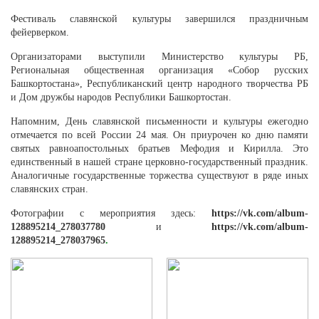
Фестиваль славянской культуры завершился праздничным
фейерверком.
Организаторами выступили Министерство культуры РБ,
Региональная общественная организация «Собор русских
Башкортостана», Республиканский центр народного творчества РБ
и Дом дружбы народов Республики Башкортостан.
Напомним, День славянской письменности и культуры ежегодно
отмечается по всей России 24 мая. Он приурочен ко дню памяти
святых равноапостольных братьев Мефодия и Кирилла. Это
единственный в нашей стране церковно-государственный праздник.
Аналогичные государственные торжества существуют в ряде иных
славянских стран.
Фотографии с мероприятия здесь:
https://vk.com/album-
128895214_278037780
и
https://vk.com/album-
128895214_278037965
.