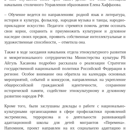
начальник столичного Управления образования Елена Хаффазова.
– Обучение ведется по направлениям: родной язык и литература,
история и культура, фольклор, народная музыка и танцы, народно-
прикладное искусство. Педагоги стремятся помочь детям осознать
свои корни, сохранить и приумножить культурное и духовное
наследие своих предков, проявить собственные интеллектуальные и
художественные способности, – отметила она.
Также в ходе заседания начальник отдела этнокультурного развития
и межрегионального сотрудничества Министерства культуры РБ
Айгуль Хасанова подробно рассказала о реализации Стратегии
государственной национальной политики Российской Федерации в
регионе. Особое внимание она обратила на календарь основных
мероприятий, событий и конкурсов, направленных на укрепление
общероссийской гражданской идентичности, сохранение
исторической памяти, содействие этнокультурному и духовному
развитию народов РФ.
Кроме того, были заслушаны доклады о работе с национально-
культурными организациями в сфере профилактики проявлений
экстремизма, терроризма и о деятельности развивающей
адаптационной школы для детей мигрантов «Перемена».
Напомним, проект направлен на их социальную адаптацию и