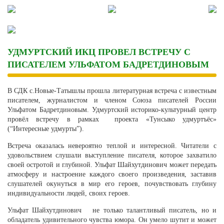
Skip
to
content
УДМУРТСКИЙ ИКЦ ПРОВЕЛ ВСТРЕЧУ С
ПИСАТЕЛЕМ УЛЬФАТОМ БАДРЕТДИНОВЫМ
В СДК с.Новые-Татышлы прошла литературная встреча с известным
писателем, журналистом и членом Союза писателей России
Ульфатом Бадретдиновым. Удмуртский историко-культурный центр
провёл встречу в рамках проекта «Тунсыко удмуртъёс»
(“Интересные удмурты”).
Встреча оказалась невероятно теплой и интересной. Читатели с
удовольствием слушали выступление писателя, которое захватило
своей остротой и глубиной. Ульфат Шайхутдинович может передать
атмосферу и настроение каждого своего произведения, заставив
слушателей окунуться в мир его героев, почувствовать глубину
индивидуальности людей, своих героев.
Ульфат Шайхутдинович не только талантливый писатель, но и
обладатель удивительного чувства юмора. Он умело шутит и может