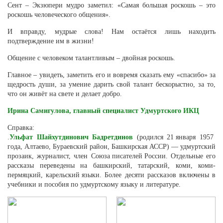
Сент – Экзюпери мудро заметил: «Самая большая роскошь – это
роскошь человеческого общения».
И вправду, мудрые слова! Нам остаётся лишь находить
подтверждение им в жизни!
Общение с человеком талантливым – двойная роскошь.
Главное – увидеть, заметить его и вовремя сказать ему «спасибо» за
щедрость души, за умение дарить свой талант бескорыстно, за то,
что он живёт на свете и делает добро.
Ирина Самигулова, главный специалист Удмуртского ИКЦ
Справка:
.
Ульфат Шайхутдинович Бадретдинов
(родился
21 января
1957
года
,
Алтаево
,
Бураевский район
,
Башкирская АССР
) — удмуртский
прозаик, журналист, член
Союза писателей России
. Отдельные его
рассказы переведены на
башкирский
,
татарский
,
коми
,
коми-
пермяцкий
,
карельский языки
. Более десяти рассказов включены в
учебники и пособия по
удмуртскому языку
и литературе.