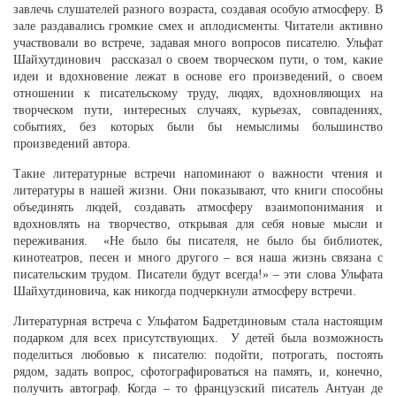
завлечь слушателей разного возраста, создавая особую атмосферу. В
зале раздавались громкие смех и аплодисменты. Читатели активно
участвовали во встрече, задавая много вопросов писателю. Ульфат
Шайхутдинович рассказал о своем творческом пути, о том, какие
идеи и вдохновение лежат в основе его произведений, о своем
отношении к писательскому труду, людях, вдохновляющих на
творческом пути, интересных случаях, курьезах, совпадениях,
событиях, без которых были бы немыслимы большинство
произведений автора.
Такие литературные встречи напоминают о важности чтения и
литературы в нашей жизни. Они показывают, что книги способны
объединять людей, создавать атмосферу взаимопонимания и
вдохновлять на творчество, открывая для себя новые мысли и
переживания. «Не было бы писателя, не было бы библиотек,
кинотеатров, песен и много другого – вся наша жизнь связана с
писательским трудом. Писатели будут всегда!» – эти слова Ульфата
Шайхутдиновича, как никогда подчеркнули атмосферу встречи.
Литературная встреча с Ульфатом Бадретдиновым стала настоящим
подарком для всех присутствующих. У детей была возможность
поделиться любовью к писателю: подойти, потрогать, постоять
рядом, задать вопрос, сфотографироваться на память, и, конечно,
получить автограф. Когда – то французский писатель Антуан де