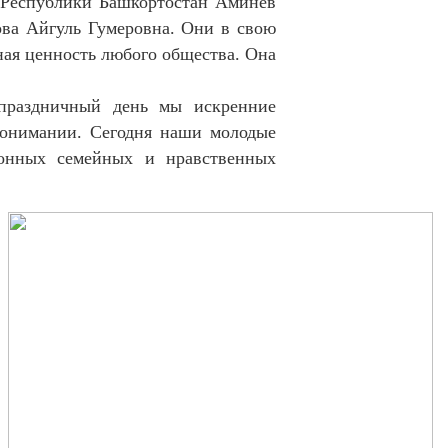
 Республики Башкортостан Аминев
ова Айгуль Гумеровна. Они в свою
вная ценность любого общества. Она
праздничный день мы искренние
понимании. Сегодня наши молодые
ионных семейных и нравственных