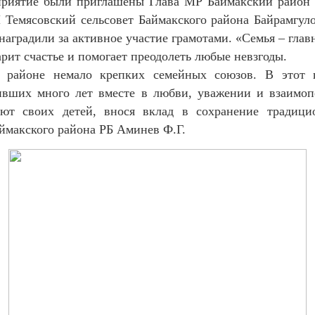
оприятие были приглашены Глава МР Баймакский район
Темясовский сельсовет Баймакского района Байрамгул
наградили за активное участие грамотами. «Семья – гла
рит счастье и помогает преодолеть любые невзгоды.
м районе немало крепких семейных союзов. В этот 
ивших много лет вместе в любви, уважении и взаимо
ют своих детей, внося вклад в сохранение традиц
ймакского района РБ Аминев Ф.Г.