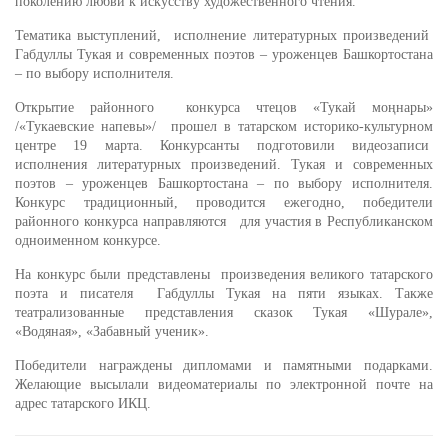
поколению любви к искусству художественного чтения.
Тематика выступлений, исполнение литературных произведений
Габдуллы Тукая и современных поэтов – уроженцев Башкортостана
– по выбору исполнителя.
Открытие районного конкурса чтецов «Тукай моңнары»
/«Тукаевские напевы»/ прошел в татарском историко-культурном
центре 19 марта. Конкурсанты подготовили видеозаписи
исполнения литературных произведений. Тукая и современных
поэтов – уроженцев Башкортостана – по выбору исполнителя.
Конкурс традиционный, проводится ежегодно, победители
районного конкурса направляются для участия в Республиканском
одноименном конкурсе.
На конкурс были представлены произведения великого татарского
поэта и писателя Габдуллы Тукая на пяти языках. Также
театрализованные представления сказок Тукая «Шурале»,
«Водяная», «Забавный ученик».
Победители награждены дипломами и памятными подарками.
Желающие высылали видеоматериалы по электронной почте на
адрес татарского ИКЦ.