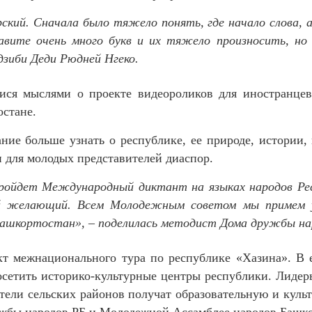
ский. Сначала было тяжело понять, где начало слова, а
авите очень много букв и их тяжело произносить, но 
дзиби Деди Рюдней Нгеко.
ися мыслями о проекте видеороликов для иностранцев
остане.
ие больше узнать о республике, ее природе, истории,
 для молодых представителей диаспор.
. пройдет Международный диктант на языках народов Р
 желающий. Всем Молодежным советом мы примем уч
Башкортостан», – поделилась методист Дома дружбы нар
кт межнационального тура по республике «Хазина». В 
сетить историко-культурные центры республики. Лидер
тели сельских районов получат образовательную и кул