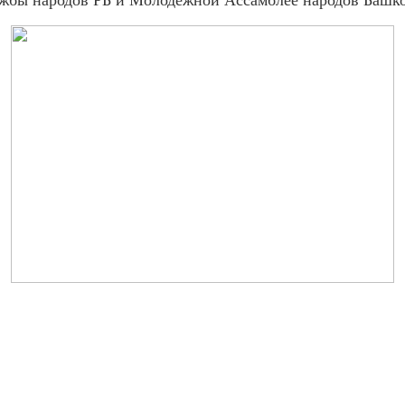
бы народов РБ и Молодежной Ассамблее народов Башко