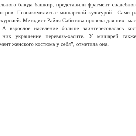
льного блюда башкир, представили фрагмент свадебного
ентров. Познакомились с мишарской культурой. Сами р
курсией. Методист Райля Сабитова провела для них мас
. А взрослое население больше заинтересовалась ко
 них украшение перевязь-хасите. У мишарей так
мент женского костюма у себя”, отметила она.