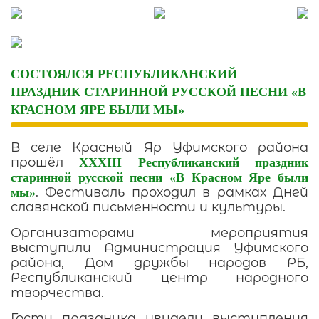
Skip
to
content
СОСТОЯЛСЯ РЕСПУБЛИКАНСКИЙ
ПРАЗДНИК СТАРИННОЙ РУССКОЙ ПЕСНИ «В
КРАСНОМ ЯРЕ БЫЛИ МЫ»
В селе Красный Яр Уфимского района
прошёл
XXXIII Республиканский праздник
старинной русской песни «В Красном Яре были
. Фестиваль проходил в рамках Дней
мы»
славянской письменности и культуры.
Организаторами мероприятия
выступили Администрация Уфимского
района, Дом дружбы народов РБ,
Республиканский центр народного
творчества.
Гости праздника увидели выступления