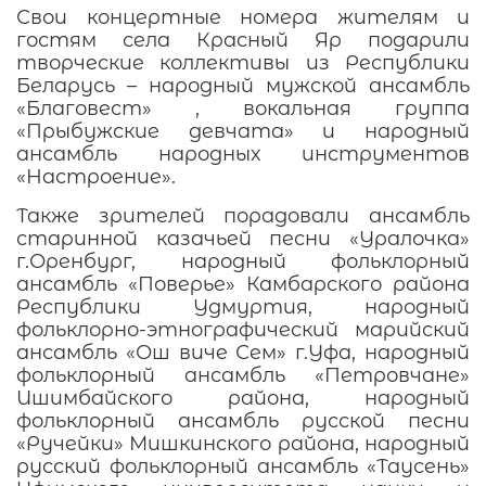
Свои концертные номера жителям и
гостям села Красный Яр подарили
творческие коллективы из Республики
Беларусь – народный мужской ансамбль
«Благовест» , вокальная группа
«Прыбужские девчата» и народный
ансамбль народных инструментов
«Настроение».
Также зрителей порадовали ансамбль
старинной казачьей песни «Уралочка»
г.Оренбург, народный фольклорный
ансамбль «Поверье» Камбарского района
Республики Удмуртия, народный
фольклорно-этнографический марийский
ансамбль «Ош виче Сем» г.Уфа, народный
фольклорный ансамбль «Петровчане»
Ишимбайского района, народный
фольклорный ансамбль русской песни
«Ручейки» Мишкинского района, народный
русский фольклорный ансамбль «Таусень»