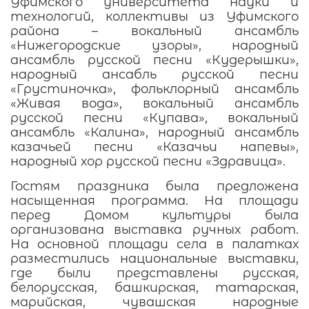
Уфимского университета науки и
технологий, коллективы из Уфимского
района – вокальный ансамбль
«Нижегородские узоры», народный
ансамбль русской песни «Кудерышки»,
народный ансабль русской песни
«Грустиночка», фольклорный ансамбль
«Живая вода», вокальный ансамбль
русской песни «Купава», вокальный
ансамбль «Калина», народный ансамбль
казачьей песни «Казачьи напевы»,
народный хор русской песни «Здравица».
Гостям праздника была предложена
насыщенная программа. На площади
перед Домом культуры была
организована выставка ручных работ.
На основной площади села в палатках
разместились национальные выставки,
где были представлены русская,
белорусская, башкирская, татарская,
марийская, чувашская народные