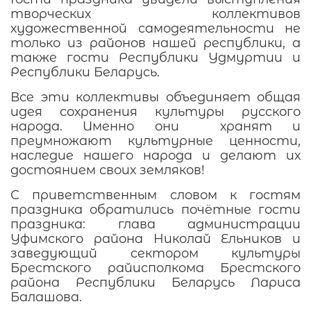
творческих коллективов
художественной самодеятельности не
только из районов нашей республики, а
также гости Республики Удмуртии и
Республики Беларусь.
Все эти коллективы объединяет общая
идея сохранения культуры русского
народа. Именно они хранят и
преумножают культурные ценности,
наследие нашего народа и делают их
достоянием своих земляков!
С приветственным словом к гостям
праздника обратились почётные гости
праздника: глава администрации
Уфимского района Николай Ельников и
заведующий сектором культуры
Брестского райисполкома Брестского
района Республики Беларусь Лариса
Балашова.