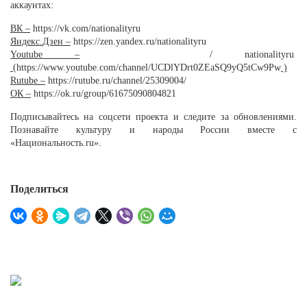
аккаунтах:
ВК
–
https://vk.com/nationalityru
Яндекс
.
Дзен
–
https://zen.yandex.ru/nationalityru
Youtube –
/ nationalityru
(
https://www.youtube.com/channel/UCDlYDrt0ZEaSQ9yQ5tCw9Pw
)
Rutube –
https://rutube.ru/channel/25309004/
ОК
–
https://ok.ru/group/61675090804821
Подписывайтесь на соцсети проекта и следите за обновлениями.
Познавайте культуру и народы России вместе с
«
Национальность.ru
».
Поделиться