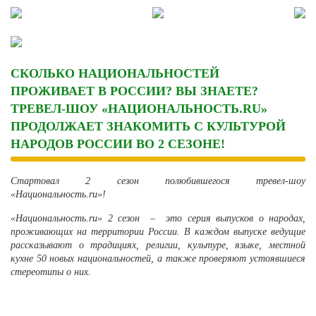
Skip
to
content
СКОЛЬКО НАЦИОНАЛЬНОСТЕЙ
ПРОЖИВАЕТ В РОССИИ? ВЫ ЗНАЕТЕ?
ТРЕВЕЛ-ШОУ «НАЦИОНАЛЬНОСТЬ.RU»
ПРОДОЛЖАЕТ ЗНАКОМИТЬ С КУЛЬТУРОЙ
НАРОДОВ РОССИИ ВО 2 СЕЗОНЕ!
Стартовал 2 сезон полюбившегося тревел-шоу
«Национальность.ru»!
«Национальность.ru»
2 сезон
–
это серия
выпусков
о на
родах,
проживающих на территории России. В каждом выпуске
ведущие
рассказывают
о
традициях, религии, культуре, языке, местной
кухне 50 новых национальностей, а также проверяют устоявшиеся
стереотипы о них.