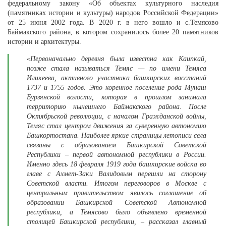
федеральному закону «Об объектах культурного наследия
(памятниках истории и культуры) народов Российской Федерации»
от 25 июня 2002 года. В 2020 г. в него вошло и с.Темясово
Баймакского района, в котором сохранилось более 20 памятников
истории и архитектуры.
«Первоначально деревня была известна как Каипкай,
позже стала называться Темяс — по имени Темяса
Иликеева, активного участника башкирских восстаний
1737 и 1755 годов. Это коренное поселение рода Мунаш
Бурзянской волости, которая в прошлом занимала
территорию нынешнего Баймакского района. После
Октябрьской революции, с началом Гражданской войны,
Темяс стал центром движения за суверенную автономию
Башкортостана. Наиболее яркие страницы летописи села
связаны с образованием Башкирской Советской
Республики – первой автономной республики в России.
Именно здесь 18 февраля 1919 года башкирские войска во
главе с Ахмет-Заки Валидовым перешли на сторону
Советской власти. Итогом переговоров в Москве с
центральным правительством явилось соглашение об
образовании Башкирской Советской Автономной
республики, а Темясово было объявлено временной
столицей Башкирской республики, – рассказал главный