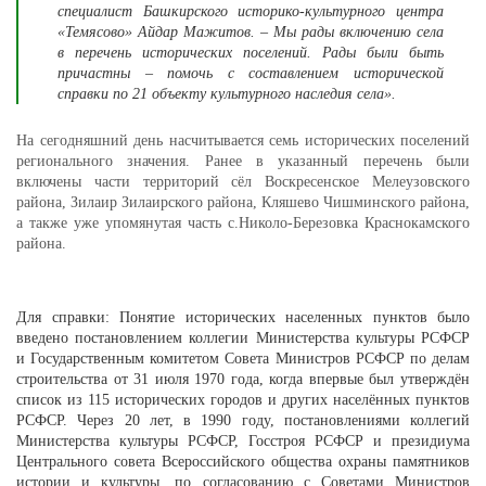
специалист Башкирского историко-культурного центра
«Темясово» Айдар Мажитов. – Мы рады включению села
в перечень исторических поселений. Рады были быть
причастны – помочь с составлением исторической
справки по 21 объекту культурного наследия села».
На сегодняшний день насчитывается семь исторических поселений
регионального значения. Ранее в указанный перечень были
включены части территорий сёл Воскресенское Мелеузовского
района, Зилаир Зилаирского района, Кляшево Чишминского района,
а также уже упомянутая часть с.Николо-Березовка Краснокамского
района.
Для справки: Понятие исторических населенных пунктов было
введено постановлением коллегии Министерства культуры РСФСР
и Государственным комитетом Совета Министров РСФСР по делам
строительства от 31 июля 1970 года, когда впервые был утверждён
список из 115 исторических городов и других населённых пунктов
РСФСР. Через 20 лет, в 1990 году, постановлениями коллегий
Министерства культуры РСФСР, Госстроя РСФСР и президиума
Центрального совета Всероссийского общества охраны памятников
истории и культуры, по согласованию с Советами Министров