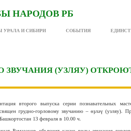
 УРАЛА И СИБИРИ
СОБЫТИЯ
ЕДИНСТ
О ЗВУЧАНИЯ (УЗЛЯУ) ОТКРОЮ
нтация второго выпуска серии познавательных масте
священ грудно-горловому звучанию – өҙләү (узляу). П
 Башкортостан
13 февраля в 10.00 ч.
нат Рамазанов объяснит какие виды звучания горло