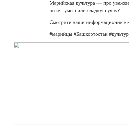
Марийская культура — про уважени
ритм тумыр или сладкую уячу?
Смотрите наши информационные ка
#марийцы
#Башкортостан
#культур