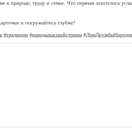
е к природе, труду и семье. Что первым захотелось услы
рточки и погружайтесь глубже!
а
#традиции
#народынасшейстраны
#ДомДружбыНародо