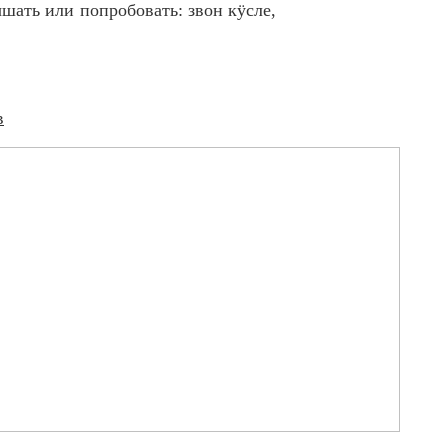
шать или попробовать: звон кӱсле,
в