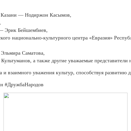
в Казани — Нодиржон Касымов,
,
 — Эрик Бейшембиев,
ского национально-культурного центра «Евразия» Респ
 Эльмира Саматова,
Культуманов, а также другие уважаемые представители 
а и взаимного уважения культур, способствуя развитию 
ан
#ДружбаНародов