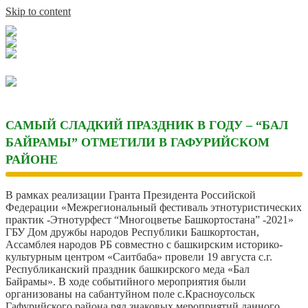
Skip to content
САМЫЙ СЛАДКИЙ ПРАЗДНИК В ГОДУ – “БАЛ
БАЙРАМЫ” ОТМЕТИЛИ В ГАФУРИЙСКОМ
РАЙОНЕ
В рамках реализации Гранта Президента Российской
Федерации «Межрегиональный фестиваль этнотуристических
практик -Этнотурфест “Многоцветье Башкортостана” -2021»
ГБУ Дом дружбы народов Республики Башкортостан,
Ассамблея народов РБ совместно с башкирским историко-
культурным центром «Саитбаба» провели 19 августа с.г.
Республиканский праздник башкирского меда «Бал
Байрамы». В ходе событийного мероприятия были
организованы на сабантуйном поле с.Красноусольск
Гафурийского района ряд знаковых мероприятий данного