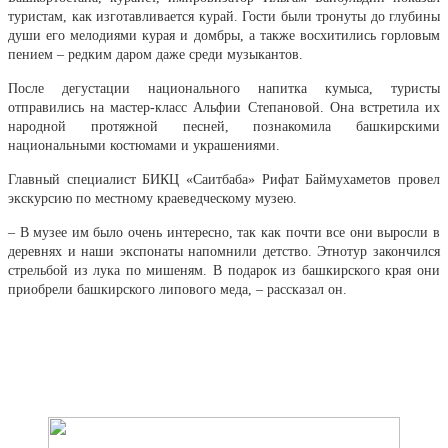
туристам, как изготавливается курай. Гости были тронуты до глубины
души его мелодиями курая и домбры, а также восхитились горловым
пением – редким даром даже среди музыкантов.
После дегустации национального напитка кумыса, туристы
отправились на мастер-класс Альфии Степановой. Она встретила их
народной протяжной песней, познакомила башкирскими
национальными костюмами и украшениями.
Главный специалист БИКЦ «Саитбаба» Рифат Баймухаметов провел
экскурсию по местному краеведческому музею.
– В музее им было очень интересно, так как почти все они выросли в
деревнях и наши экспонаты напомнили детство. Этнотур закончился
стрельбой из лука по мишеням. В подарок из башкирского края они
приобрели башкирского липового меда, – рассказал он.