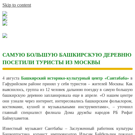
Skip to content
САМУЮ БОЛЬШУЮ БАШКИРСКУЮ ДЕРЕВНЮ
ПОСЕТИЛИ ТУРИСТЫ ИЗ МОСКВЫ
4 августа
Башкирский историко-культурный центр «Саитабаба»
в
Гафурийском районе принял у себя туристов – жителей Москвы. Как
выяснилось, группа из 12 человек дальнюю поездку в самую большую
башкирскую деревню запланировала еще в апреле. «О нашем центре
они узнали через интернет, интересовались башкирским фольклором,
костюмами, кухней и музыкальными инструментами», – уточнил
главный специалист филиала Дома дружбы народов РБ Рифат
Баймухаметов.
Известный музыкант Саитбабы – Заслуженный работник культуры
Башкортостана, кураист, импровизатор Ильгам Байбульдин показал