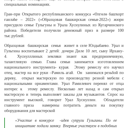
специальных номинациях.
Гран-при Открытого республиканского конкурса «Өлгөлө башҡорт
ғаиләһе – 2022» («Образцовая башкирская семья-2022») жюри
присудило семье Гульгуны и Урала Хуснулиных из Кугарчинского
района. Победители получили денежный приз в размере 100
тыс.рублей.
Образцовая башкирская семья живет в селе Юлдыбаево. Урал и
Гульгина воспитывают 2 детей: дочери Диле 10 лет, сыну Ирхану-
4. Хуснулллиных земляки знают как предприимчивую,
талантливую семью. Глава семьи занимается изготовлением
национального инструмента- курая. Этому ремеслу его научил
отец, мастер на все руки –Рамиль агай. Он занимался резьбой по
дереву, открыл мастерскую по производству резной мебели с
национальными орнаментами. Урал Рамилевич перенял от отца
интерес к этому ремеслу. Несколько лет назад и сам открыл
мастерскую и теперь выполняет заказы для музыкантов. Спрос на
инструмент высокий, говорит Урал Хуснуллин. Обладатели
главного приза намерены потратить деньги на покупку
оборудования для мастерской
«Участие в конкурсе -идея супруги Гульгины. По ее
инициативе подали заявку. Впервые участвуем в подобных