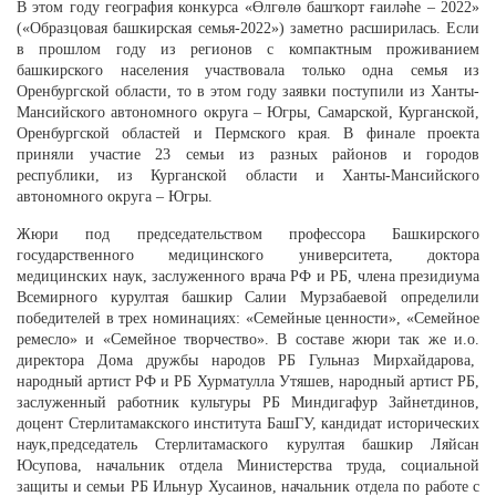
В этом году география конкурса «Өлгөлө башҡорт ғаиләһе – 2022»
(«Образцовая башкирская семья-2022») заметно расширилась. Если
в прошлом году из регионов с компактным проживанием
башкирского населения участвовала только одна семья из
Оренбургской области, то в этом году заявки поступили из Ханты-
Мансийского автономного округа – Югры, Самарской, Курганской,
Оренбургской областей и Пермского края. В финале проекта
приняли участие 23 семьи из разных районов и городов
республики, из Курганской области и Ханты-Мансийского
автономного округа – Югры.
Жюри под председательством профессора Башкирского
государственного медицинского университета, доктора
медицинских наук, заслуженного врача РФ и РБ, члена президиума
Всемирного курултая башкир Салии Мурзабаевой определили
победителей в трех номинациях: «Семейные ценности», «Семейное
ремесло» и «Семейное творчество». В составе жюри так же и.о.
директора Дома дружбы народов
РБ
Гульназ Мирхайдарова,
народный артист
РФ
и
РБ
Хурматулла Утяшев
, народный артист
РБ
,
заслуженный работник культуры
РБ
Миндигафур Зайнетдинов
,
доцент Стерлитамакского института
БашГУ
, кандидат исторических
наук,председатель Стерлитамаского курултая башкир
Ляйсан
Юсупова
, начальник отдела Министерства труда, социальной
защиты и семьи
РБ
Ильнур Хусаинов
, начальник отдела по работе с