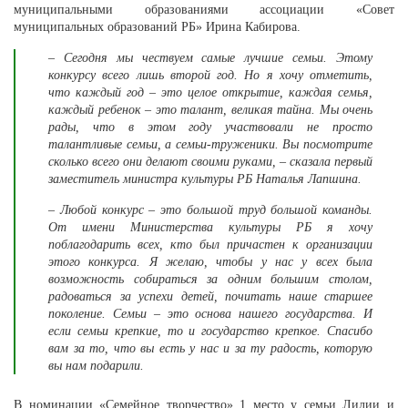
муниципальными образованиями
ассоциации «Совет
муниципальных образований РБ»
Ирина Кабирова.
– Сегодня мы чествуем самые лучшие семьи. Этому
конкурсу всего лишь второй год. Но я хочу отметить,
что каждый год – это целое открытие, каждая семья,
каждый ребенок – это талант, великая тайна. Мы очень
рады, что в этом году участвовали не просто
талантливые семьи, а семьи-труженики. Вы посмотрите
сколько всего они делают своими руками, – сказала первый
заместитель министра культуры РБ Наталья Лапшина.
– Любой конкурс – это большой труд большой команды.
От имени Министерства культуры РБ я хочу
поблагодарить всех, кто был причастен к организации
этого конкурса. Я желаю, чтобы у нас у всех была
возможность собираться за одним большим столом,
радоваться за успехи детей, почитать наше старшее
поколение. Семьи – это основа нашего государства. И
если семьи крепкие, то и государство крепкое. Спасибо
вам за то, что вы есть у нас и за ту радость, которую
вы нам подарили.
В номинации «Семейное творчество» 1 место у семьи Лилии и