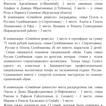
Фанзиля Адельбаевых (г.Ишимбай), 2 место завоевала семья
Альфии и Дамира Ибрагимовых (г.Туймазы), 3 место – у семьи
Розы и Наркиса Галиевых (Курганская область)
В номинации «Семейное ремесло» награждены: семья Гузель и
Руслана Сулеймановых (г.Стерлитамак) – 1 место, Алиты и Газиза
Лукмановых (г.Уфа) – 2 место, Валерии и Ришата Галинуровых
(Караидельский район) – 3 место.
В номинации «Семейное ремесло» 1 место и сертификат на сумму
75 тысяч рублей выиграла семья Сулеймановых из г. Стерлитамака.
Руслан и Гюзель Сулеймановы 26 лет вместе, вырастили 2 детей.
Семья занимается пошивом танцевальной обуви. Глава семьи
Руслан Сулейманов –один из артистов, которые стояли у основ
знаменитого стерлитамакского коллектива- Театра танца. Солист
одного из известных в Башкортостане профессиональных
танцевальных коллективов теперь на заслуженном отдыхе. Руслан
Сальманович вместе с супругой основали мастурскую по пошиву
сценической обуви.
В номинации «Семейные ценности» места распределены так: семья
Элизы и Дима Шарафутдиновых (г.Нефтекамск) – 1 место, семья
Рамзии и Рафаэля Гайнуллиных (г. Салават) – 2 место, семья
Марьям и Равиля Хасановых (г.Сибай) – 3 место.
Жюри также поощрило еще 13 семей, которые были отмечены в