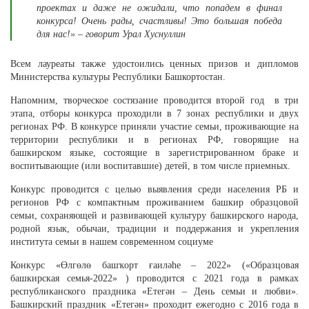
проектах и даже не ожидали, что попадем в финал
конкурса! Очень рады, счастливы! Это большая победа
для нас!» – говорит Урал Хуснуллин
Всем лауреаты также удостоились ценных призов и дипломов
Министерства культуры Республики Башкортостан.
Напомним, творческое состязание проводится второй год в три
этапа, отборы конкурса проходили в 7 зонах республики и двух
регионах РФ. В конкурсе приняли участие семьи, проживающие на
территории республики и в регионах РФ, говорящие на
башкирском языке, состоящие в зарегистрированном браке и
воспитывающие (или воспитавшие) детей, в том числе приемных.
Конкурс проводится с целью выявления среди населения РБ и
регионов РФ с компактным проживанием башкир образцовой
семьи, сохраняющей и развивающей культуру башкирского народа,
родной язык, обычаи, традиции и поддержания и укрепления
института семьи в нашем современном социуме
Конкурс «Өлгөлө башҡорт ғаиләһе – 2022» («Образцовая
башкирская семья-2022» ) проводится с 2021 года в рамках
республиканского праздника «Етегән – День семьи и любви».
Башкирский праздник «Етегән» проходит ежегодно с 2016 года в