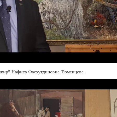
шкир” Нафиса Фасхутдиновна Тюменцева.