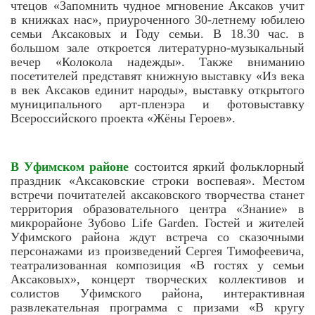
чтецов «Запомнить чудное мгновение Аксаков учит
в книжках нас», приуроченного 30-летнему юбилею
семьи Аксаковых и Году семьи. В 18.30 час. в
большом зале откроется литературно-музыкальный
вечер «Колокола надежды». Также вниманию
посетителей представят книжную выставку «Из века
в век Аксаков единит народы», выставку открытого
муниципального арт-пленэра и фотовыставку
Всероссийского проекта «Жёны Героев».
В Уфимском районе
состоится яркий фольклорный
праздник «Аксаковские строки воспевая». Местом
встречи почитателей аксаковского творчества станет
территория образовательного центра «Знание» в
микрорайоне Зубово Life Garden. Гостей и жителей
Уфимского района ждут встреча со сказочными
персонажами из произведений Сергея Тимофеевича,
театрализованная композиция «В гостях у семьи
Аксаковых», концерт творческих коллективов и
солистов Уфимского района, интерактивная
развлекательная программа с призами «В кругу