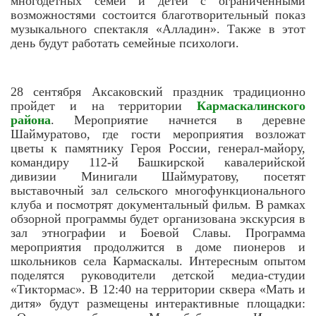
многодетных семей и детей с ограниченными
возможностями состоится благотворительный показ
музыкального спектакля «Алладин». Также в этот
день будут работать семейные психологи.
28 сентября Аксаковский праздник традиционно
пройдет и на территории
Кармаскалинского
района
. Мероприятие начнется в деревне
Шаймуратово, где гости мероприятия возложат
цветы к памятнику Героя России, генерал-майору,
командиру 112-й Башкирской кавалерийской
дивизии Минигали Шаймуратову, посетят
выставочный зал сельского многофункционального
клуба и посмотрят документальный фильм. В рамках
обзорной программы будет организована экскурсия в
зал этнографии и Боевой Славы. Программа
мероприятия продолжится в доме пионеров и
школьников села Кармаскалы. Интересным опытом
поделятся руководители детской медиа-студии
«Тиктормас». В 12:40 на территории сквера «Мать и
дитя» будут размещены интерактивные площадки: