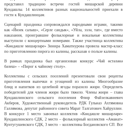
представил традицию встречи гостей мишарской деревни
Кундашлы. 14 коллективов разных национальностей приехали в
гости к Кундашлинцам.
Сценарий праздника сопровождался народными играми, такими
как «Йөзек салыш», «Серле сандык», «Уйла, эзлә, тап», где вместо
наказания, проигравшие фольклорные и вокальные коллективы
выступили с концертными номерами. Также участница коллектива
«Көндәшле мишәрләре» Зинира Хаматнурова провела мастер-класс
по приготовлению пирога из калины, рассказав о пользе калины.
В рамках праздника был организован конкурс «Чәй өстәләнә
бәлеш» – «Пирог к чайному столу».
Коллективы с сельских поселений презентовали свои рецепты
приготовления выпечки и угощений из калины. Многообразие
блюд и напитков из целебной ягоды поразило жюри. Определить
победителей для членов жюри было тяжело. Члены жюри – глава
Кундашлинского сельского поселения Флюр Файзелкавиевич
Акберов, Художественный руководитель РДК Гульназ Ахтямовна
Галлямова, депутат районного совета Марат Талгатович Хайруллин.
В конкурсе 1 место завоевал коллектив «Көндәшле мишәрләре»
Кундашлинского СДК, 2 место – фольклорный коллектив «Аманат»
Кунтугушевского СДК, 3 место – коллективы Богдановского СП. Все