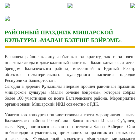
Skip
to
content
РАЙОННЫЙ ПРАЗДНИК МИШАРСКОЙ
КУЛЬТУРЫ «МАЛАН БЭЛЕШЕ БЭЙРЭМЕ»
В нашем районе калину любят как за красоту, так и за очень
полезные ягоды и даже калинный напиток – Балан катыгы считается
брендом Балтачевского района, внесенный в Единый Реестр
объектов нематериального культурного наследия народов
Республики Башкортостан.
Сегодня в деревне Кундашлы впервые прошел районный праздник
мишарской культуры «Малан бэлеше бэйрэмы», который собрал
более 100 участников со всего Балтачевского района. Мероприятие
организовали Мишарский ИКЦ совместно с РДК.
Участников конкурса поприветствовали гости мероприятия – глава
Балтаческого района Республики Башкортостан Ильгиз Субушев,
глава Кундашлинского сельского поселения Флюр Акберов. Они
поблагодарили участников, приехавших на праздник из разных сел
и деревень. Фольклорный коллектив «Көндәшле мишәрләре»